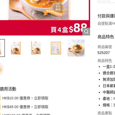
付款與運
自提點滿HK
付款方式
商品特色
信用卡
商品編號
525207
Apple Pay
商品特色
Google Pa
一盒1
適合捱
AlipayHK
無添加
PayMe
日本嶄
適用活動
中醫師
WeChat P
HK$10.00 優惠券，立即領取
產地：
BoC Pay
規格：3
HK$48.00 優惠券，立即領取
其他轉帳
商品重點