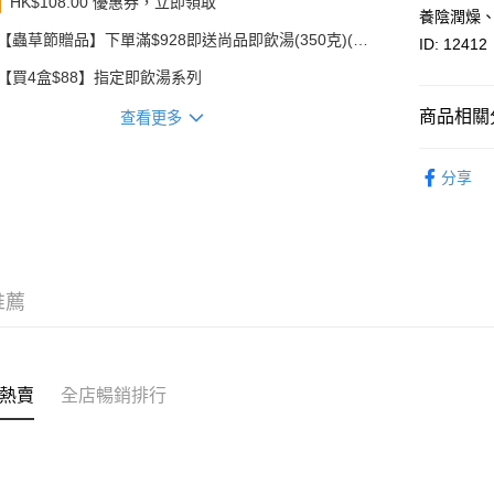
HK$108.00 優惠券，立即領取
相關說明
養陰潤燥
轉數快識別碼(
【蟲草節贈品】下單滿$928即送尚品即飲湯(350克)(款
ID: 12412
豐銀行戶口：6
式隨機發送)
【買4盒$88】指定即飲湯系列
時內將付
送貨方式
截圖並What
商品相關分
收到付款
查看更多
順豐智能
物流公司
即食食品
分享
每筆HK$8
花膠
即
順豐站及
每筆HK$8
滿$380免
推薦
每筆HK$8
付款後門市
每筆HK$8
熱賣
全店暢銷排行