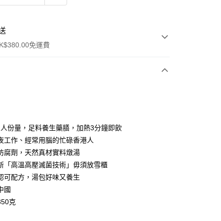
送
$380.00免運費
y
-2人份量，足料養生藥膳，加熱3分鐘即飲
夜工作、經常用腦的忙碌香港人
防腐劑，天然真材實料燉湯
新「高溫高壓滅菌技術」毋須放雪櫃
認可配方，湯包好味又養生
ay
中國
50克
方式