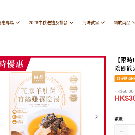
優惠專區
2026中秋送禮及批發
海味教室
關於尚品
【限時
陰即飲
自提點滿HK
HK$58.00
HK$30
數量