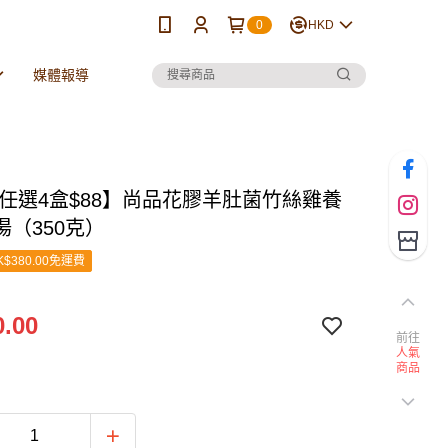
0
HKD
媒體報導
❗任選4盒$88】尚品花膠羊肚菌竹絲雞養
湯（350克）
$380.00免運費
.00
前往
人氣
商品