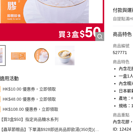
付款與運
自提點滿HK
付款方式
商品特色
信用卡
商品編號
527771
Apple Pay
商品特色
Google Pa
內含花
一盒1
AlipayHK
適用活動
內含糯
PayMe
HK$10.00 優惠券，立即領取
日本嶄
產地：
HK$48.00 優惠券，立即領取
WeChat P
規格：1
HK$108.00 優惠券，立即領取
BoC Pay
商品重點
【買3盒$50】指定尚品糖水系列
其他轉帳
內含花膠，
相關說明
ID: 12424
【蟲草節贈品】下單滿$928即送尚品即飲湯(350克)(款