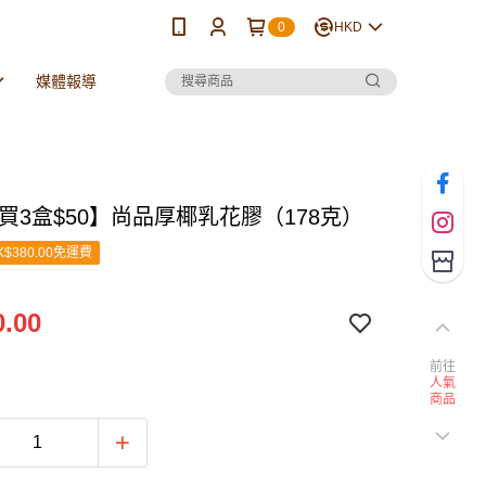
0
HKD
媒體報導
買3盒$50】尚品厚椰乳花膠（178克）
$380.00免運費
.00
前往
人氣
商品