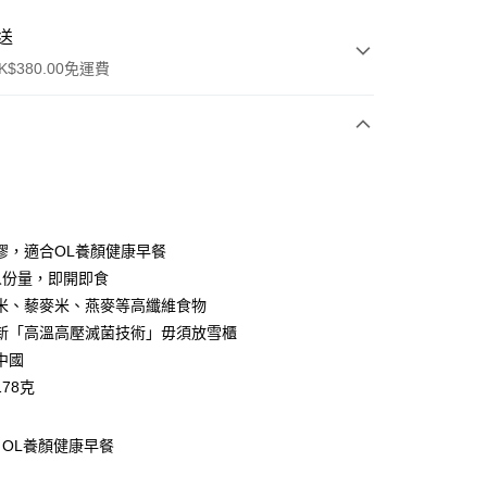
送
$380.00免運費
y
膠，適合OL養顏健康早餐
人份量，即開即食
米、藜麥米、燕麥等高纖維食物
新「高溫高壓滅菌技術」毋須放雪櫃
中國
ay
78克
方式
OL養顏健康早餐