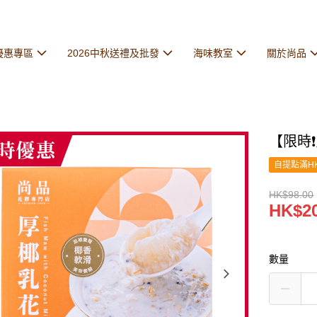
優惠專區
2026中秋送禮及批發
海味教室
關於尚品
【限時❗
自提點滿HK
HK$98.00
HK$20
數量