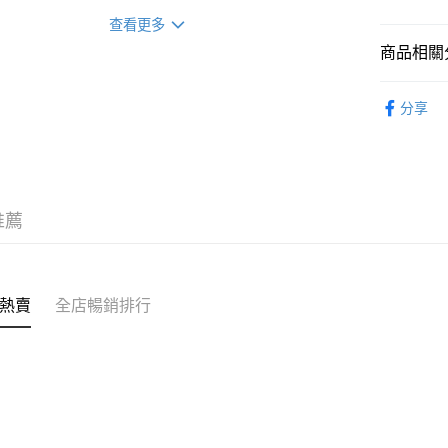
式隨機發送)
轉數快識別碼(
豐銀行戶口：6
查看更多
時內將付
送貨方式
商品相關分
截圖並What
收到付款
順豐智能
即食食品
分享
物流公司
花膠
即
每筆HK$8
順豐站及
每筆HK$8
推薦
滿$380免
每筆HK$8
付款後門市
熱賣
全店暢銷排行
每筆HK$8