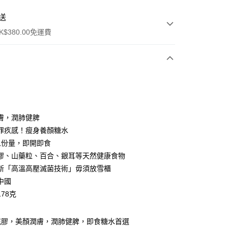
送
$380.00免運費
y
膚，潤肺健脾
罪疚感！瘦身養顏糖水
人份量，即開即食
膠、山藥粒、百合、銀耳等天然健康食物
新「高溫高壓滅菌技術」毋須放雪櫃
ay
中國
78克
方式
花膠，美顏潤膚，潤肺健脾，即食糖水首選