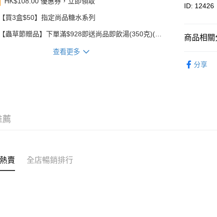
HK$108.00 優惠券，立即領取
轉數快識別碼(
ID: 12426
豐銀行戶口：6
【買3盒$50】指定尚品糖水系列
時內將付
送貨方式
截圖並What
【蟲草節贈品】下單滿$928即送尚品即飲湯(350克)(款
商品相關分
收到付款
順豐智能
式隨機發送)
查看更多
物流公司
即食食品
分享
每筆HK$8
花膠
即
順豐站及
每筆HK$8
滿$380免
推薦
每筆HK$8
付款後門市
每筆HK$8
熱賣
全店暢銷排行