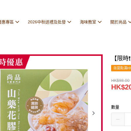
優惠專區
2026中秋送禮及批發
海味教室
關於尚品
【限時❗
自提點滿HK
HK$98.00
HK$20
數量