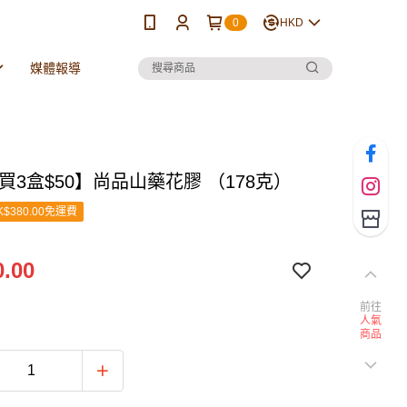
0
HKD
媒體報導
買3盒$50】尚品山藥花膠 （178克）
$380.00免運費
.00
前往
人氣
商品