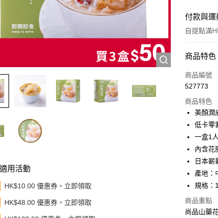
付款與運
自提點滿HK
付款方式
商品特色
信用卡
商品編號
527773
Apple Pay
商品特色
Google Pa
美顏潤
低卡零
AlipayHK
一盒1
PayMe
內含花
日本嶄
WeChat P
適用活動
產地：
BoC Pay
規格：1
HK$10.00 優惠券，立即領取
其他轉帳
商品重點
HK$48.00 優惠券，立即領取
相關說明
尚品山藥