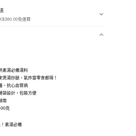
送
$380.00免運費
y
熱素湯必備湯料
來煲湯炒餸，氣炸當零食都得！
腫、抗心血管病
鏈袋設計，包裝方便
越南
ay
00克
方式
果！素湯必備