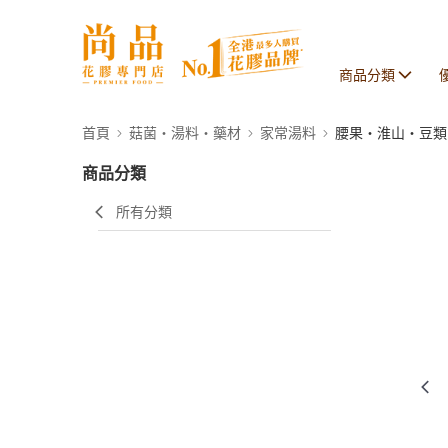
商品分類
首頁
菇菌・湯料・藥材
家常湯料
腰果・淮山・豆類
商品分類
所有分類