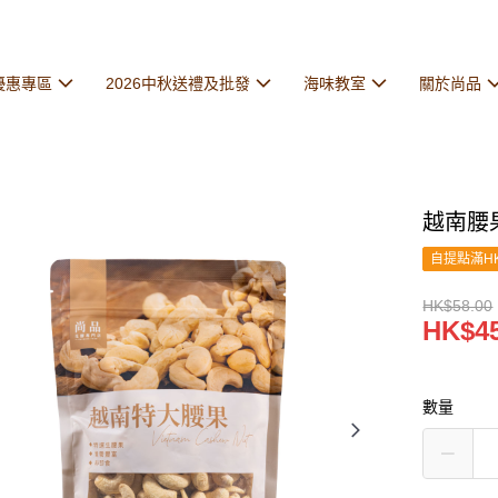
優惠專區
2026中秋送禮及批發
海味教室
關於尚品
越南腰果 
自提點滿HK
HK$58.00
HK$45
數量