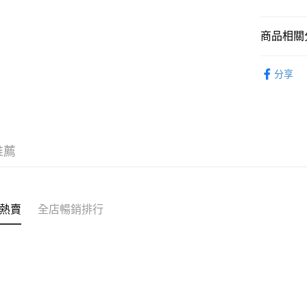
克)
轉數快識別碼(
豐銀行戶口：6
時內將付
送貨方式
商品相關分
截圖並What
收到付款
順豐智能
菇菌・湯
分享
物流公司
每筆HK$8
順豐站及
每筆HK$8
推薦
滿$380免
每筆HK$8
付款後門市
熱賣
全店暢銷排行
每筆HK$8