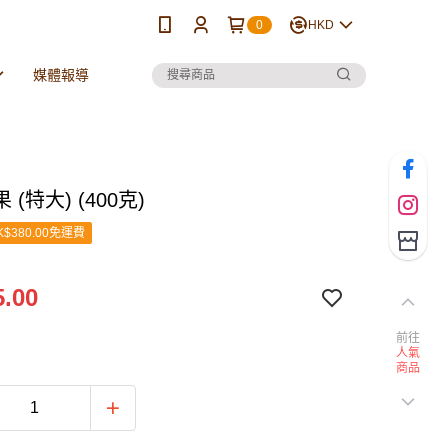
0
HKD
媒體報導
(特大) (400克)
$380.00免運費
.00
前往
人氣
商品