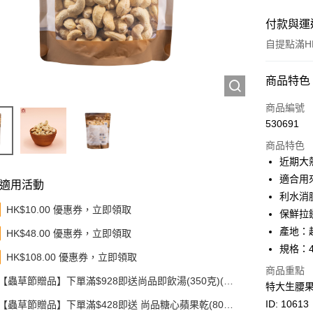
付款與運
自提點滿HK
付款方式
商品特色
信用卡
商品編號
530691
Apple Pay
商品特色
Google Pa
近期大
適合用
AlipayHK
適用活動
利水消
PayMe
HK$10.00 優惠券，立即領取
保鮮拉
產地：
HK$48.00 優惠券，立即領取
WeChat P
規格：4
HK$108.00 優惠券，立即領取
BoC Pay
商品重點
【蟲草節贈品】下單滿$928即送尚品即飲湯(350克)(款
其他轉帳
特大生腰
式隨機發送)
相關說明
ID: 10613
【蟲草節贈品】下單滿$428即送 尚品糖心蘋果乾(80