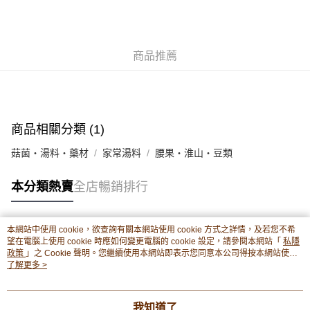
豐銀行戶口：652-589300-838 收款人：PREMIER FOOD LTD 請於24小時
送貨方式
內將付款金額存入以上其中一個戶口，付款後請將收據或成功轉帳畫面截圖
並WhatsApp 90719878 或電郵eshop@premierfood.com.hk，我們在收到
順豐智能櫃(智能櫃取件要視乎包裹尺寸限制，如包裹過大，
付款訊息後會盡快安排送貨。
物流公司會改派其他自取點或其他配送方式。)
商品推薦
每筆HK$80.00，滿HK$380.00或以上免運費
順豐站及順豐自提點
每筆HK$80.00，滿HK$380.00或以上免運費
商品相關分類 (1)
滿$380免運費 - 送貨到家(3-5個工作天內送達)
菇菌・湯料・藥材
家常湯料
腰果・淮山・豆類
每筆HK$80.00，滿HK$380.00或以上免運費
本分類熱賣
全店暢銷排行
付款後門市自取 (3-6天可到店取) (取貨請自備購物袋)
每筆HK$80.00，滿HK$380.00或以上免運費
本網站中使用 cookie，欲查詢有關本網站使用 cookie 方式之詳情，及若您不希
熱門標籤
望在電腦上使用 cookie 時應如何變更電腦的 cookie 設定，請參閱本網站「
私隱
政策
」之 Cookie 聲明。您繼續使用本網站即表示您同意本公司得按本網站使用
條款之 Cookie 聲明使用 cookie。
了解更多 >
熱銷排行
最新商品
人氣推薦
我知道了