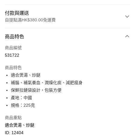
付款與運送
自提點滿HK$380.00免運費
付款方式
商品特色
信用卡
商品編號
Apple Pay
531722
Google Pay
商品特色
AlipayHK
適合煲湯、炒餸
補腦、補氣養血、潤燥化痰、減肥瘦身
PayMe
保鮮拉鏈袋設計，包裝方便
WeChat Pay
產地：中國
規格：225克
BoC Pay
商品重點
其他轉帳方式
適合煲湯、炒餸
相關說明
ID: 12404
轉數快識別碼(FPS ID)：4042362 中國銀行戶口：012-875-1-240680-7 匯