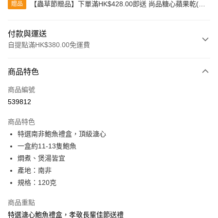
【蟲草節贈品】下單滿HK$428.00即送 尚品糖心蘋果乾(80
贈品
克)
付款與運送
自提點滿HK$380.00免運費
付款方式
商品特色
信用卡
商品編號
Apple Pay
539812
Google Pay
商品特色
AlipayHK
特選南非鮑魚禮盒，頂級溏心
一盒約11-13隻鮑魚
PayMe
燜煮、煲湯皆宜
WeChat Pay
產地：南非
規格：120克
BoC Pay
商品重點
其他轉帳方式
特選溏心鮑魚禮盒，孝敬長輩佳節送禮
相關說明