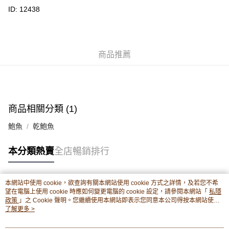
ID: 12438
轉數快識別碼(FPS ID)：4042362 中國銀行戶口：012-875-1-240680-7 匯
豐銀行戶口：652-589300-838 收款人：PREMIER FOOD LTD 請於24小時
送貨方式
內將付款金額存入以上其中一個戶口，付款後請將收據或成功轉帳畫面截圖
並WhatsApp 90719878 或電郵eshop@premierfood.com.hk，我們在收到
順豐智能櫃(智能櫃取件要視乎包裹尺寸限制，如包裹過大，
付款訊息後會盡快安排送貨。
物流公司會改派其他自取點或其他配送方式。)
商品推薦
每筆HK$80.00，滿HK$380.00或以上免運費
順豐站及順豐自提點
每筆HK$80.00，滿HK$380.00或以上免運費
商品相關分類 (1)
滿$380免運費 - 送貨到家(3-5個工作天內送達)
鮑魚
乾鮑魚
每筆HK$80.00，滿HK$380.00或以上免運費
本分類熱賣
全店暢銷排行
付款後門市自取 (3-6天可到店取) (取貨請自備購物袋)
每筆HK$80.00，滿HK$380.00或以上免運費
本網站中使用 cookie，欲查詢有關本網站使用 cookie 方式之詳情，及若您不希
熱門標籤
望在電腦上使用 cookie 時應如何變更電腦的 cookie 設定，請參閱本網站「
私隱
政策
」之 Cookie 聲明。您繼續使用本網站即表示您同意本公司得按本網站使用
條款之 Cookie 聲明使用 cookie。
了解更多 >
熱銷排行
最新商品
人氣推薦