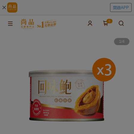
開啟APP
0
1
/
4