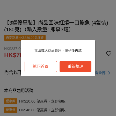
【3罐優惠裝】尚品回味紅燒一口鮑魚 (4隻裝)
(180克)（輸入數量1即享3罐）
自提點滿HK$380.00免運費
HK$237.00
無法載入商品資訊，請稍後再試
HK$78.00
返回首頁
重新整理
內含以下商品
查看全部
本商品適用活動
HK$10.00 優惠券，立即領取
優惠券
HK$48.00 優惠券，立即領取
優惠券