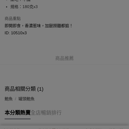
BoC Pay
規格：180克x3
其他轉帳方式
商品重點
相關說明
即開即食，香濃惹味，加餸撈麵都掂！
轉數快識別碼(FPS ID)：4042362 中國銀行戶口：012-875-1-240680-7 匯
豐銀行戶口：652-589300-838 收款人：PREMIER FOOD LTD 請於24小時
ID: 10510x3
送貨方式
內將付款金額存入以上其中一個戶口，付款後請將收據或成功轉帳畫面截圖
並WhatsApp 90719878 或電郵eshop@premierfood.com.hk，我們在收到
順豐智能櫃(智能櫃取件要視乎包裹尺寸限制，如包裹過大，
付款訊息後會盡快安排送貨。
物流公司會改派其他自取點或其他配送方式。)
每筆HK$80.00，滿HK$380.00或以上免運費
商品推薦
順豐站及順豐自提點
每筆HK$80.00，滿HK$380.00或以上免運費
滿$380免運費 - 送貨到家(3-5個工作天內送達)
商品相關分類 (1)
每筆HK$80.00，滿HK$380.00或以上免運費
鮑魚
罐頭鮑魚
付款後門市自取 (3-6天可到店取) (取貨請自備購物袋)
本分類熱賣
全店暢銷排行
每筆HK$80.00，滿HK$380.00或以上免運費