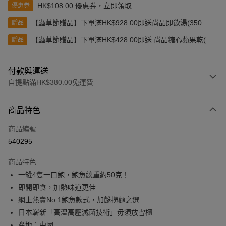
HK$108.00 優惠券，立即領取
優惠券
【蟲草節贈品】下單滿HK$928.00即送尚品即飲湯(350克)
贈品
(款式隨機發送)
【蟲草節贈品】下單滿HK$428.00即送 尚品糖心蘋果乾(80
贈品
克)
付款與運送
自提點滿HK$380.00免運費
付款方式
商品特色
信用卡
商品編號
Apple Pay
540295
Google Pay
商品特色
AlipayHK
一罐4隻一口鮑，鮑魚總重約50克！
即開即食，加熱味道更佳
PayMe
網上熱賣No.1鮑魚款式，加餸撈麵之選
WeChat Pay
日本嶄新「高溫高壓滅菌技術」毋須放雪櫃
產地：中國