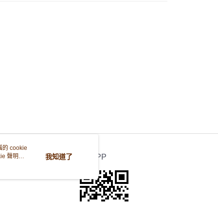
運費 - 送貨到家(3-5個工作天內送達)
0.00，滿HK$380.00或以上免運費
自取 (3-6天可到店取) (取貨請自備購物袋)
0.00，滿HK$380.00或以上免運費
 cookie
e 聲明使
我知道了
官方APP