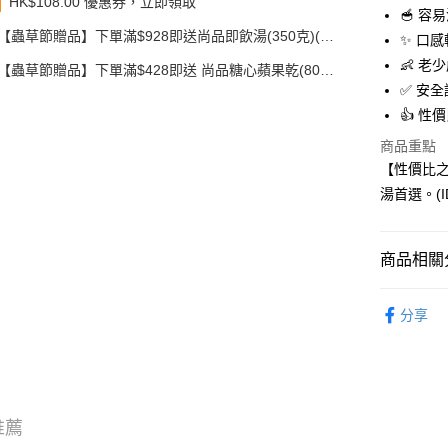
HK$108.00 優惠券，立即領取
Google Pa
🥣 
【蟲草節贈品】下單滿$928即送尚品即飲湯(350克)(款
✨ 口
AlipayHK
式隨機發送)
👶 
【蟲草節贈品】下單滿$428即送 尚品糖心蘋果乾(80
PayMe
克)
✅ 安
👍 
WeChat P
商品重點
BoC Pay
【性價比之
其他轉帳
湯首選。(ID:
相關說明
轉數快識別碼(
豐銀行戶口：6
商品相關分
時內將付
送貨方式
截圖並What
花膠
花
收到付款
分享
順豐智能
花膠
按
物流公司
每筆HK$8
順豐站及
推薦
每筆HK$8