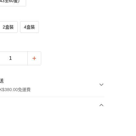
43至60隻）
2盒裝
4盒裝
送
$380.00免運費