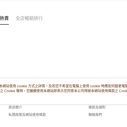
滿$380免
每筆HK$8
熱賣
全店暢銷排行
付款後門市
每筆HK$8
本網站使用 cookie 方式之詳情，及若您不希望在電腦上使用 cookie 時應如何變更電腦的
之 Cookie 聲明。您繼續使用本網站即表示您同意本公司得按本網站使用條款之 Cooki
關於我們
客戶服務
品牌故事
購物說明
商店簡介
條款及細則
私隱政策及網站使用條款
聯絡我們