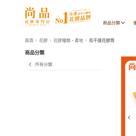
商品分類
首頁
花膠
花膠種類・產地
烏干達花膠筒
商品分類
所有分類