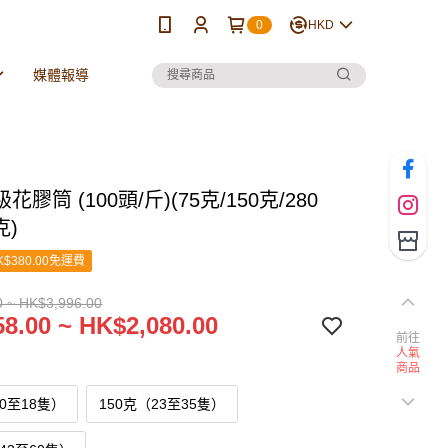
0
HKD
媒體報導
膠筒 (100頭/斤)(75克/150克/280
克)
$380.00免運費
 ~ HK$3,996.00
8.00 ~ HK$2,080.00
前往
人氣
商品
10至18隻）
150克（23至35隻）