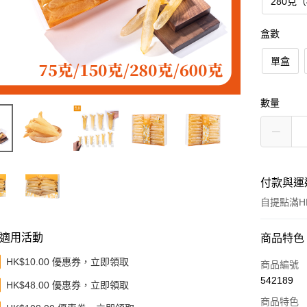
280克（
盒數
單盒
數量
付款與運
自提點滿HK
適用活動
付款方式
商品特色
HK$10.00 優惠券，立即領取
信用卡
商品編號
542189
HK$48.00 優惠券，立即領取
Apple Pay
商品特色