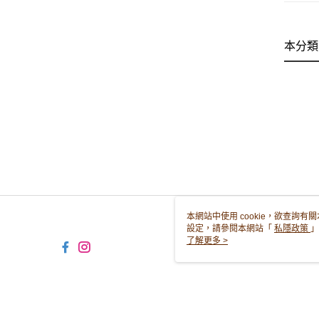
本分類
本網站中使用 cookie，欲查詢有關
設定，請參閱本網站「
私隱政策
」
用 cookie。
了解更多 >