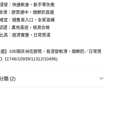
y
容易浸發：快速軟身，新手零失敗
感軟滑：膠質適中，燉鮮奶首選
老少咸宜：細隻易入口，全家滋補
全認證：產地直送，檢測合格
性價比高：經濟實惠，日常煲湯
ay
選】100頭非洲花膠筒，易浸發軟滑，燉鮮奶／日常煲
方式
 11746/10939/11312/10496)
FPS ID)：4042362 中國銀行戶口：012-875-1-240680-7 匯
52-589300-838 收款人：PREMIER FOOD LTD 請於24小
類 (2)
款金額存入以上其中一個戶口，付款後請將收據或成功轉帳畫面
sApp 90719878 或電郵eshop@premierfood.com.hk，我們在
膠種類・產地
烏干達花膠筒
訊息後會盡快安排送貨。
櫃(智能櫃取件要視乎包裹尺寸限制，如包裹過大，
用途揀花膠
煲湯花膠
會改派其他自取點或其他配送方式。)
0.00，滿HK$380.00或以上免運費
順豐自提點
0.00，滿HK$380.00或以上免運費