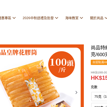
優惠專區
2026中秋送禮及批發
海味教室
關於尚品
尚品特級花
克/600
自提點滿HK
HK$198.00
HK$15
克數
75克（