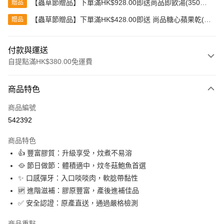
【蟲草節贈品】下單滿HK$928.00即送尚品即飲湯(350克)
贈品
(款式隨機發送)
【蟲草節贈品】下單滿HK$428.00即送 尚品糖心蘋果乾(80
贈品
克)
付款與運送
自提點滿HK$380.00免運費
付款方式
商品特色
信用卡
商品編號
Apple Pay
542392
Google Pay
商品特色
AlipayHK
👍 豐富膠質：升級享受，炆煮不易溶
🥘 節日做節：體積適中，炆冬菇鮑魚首選
PayMe
✨ 口感彈牙：入口啖啖肉，軟腍帶黏性
WeChat Pay
🆙 進階滋補：膠原豐富，產後進補佳品
✅ 安全認證：原產直送，通過嚴格檢測
BoC Pay
商品重點