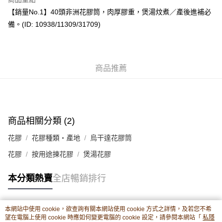
其他轉帳方式
【銷量No.1】40頭非洲花膠筒，肉厚膠重，煲湯炆煮／產後進補必
相關說明
備。(ID: 10938/11309/31709)
轉數快識別碼(FPS ID)：4042362 中國銀行戶口：012-875-1-240680-7 匯
豐銀行戶口：652-589300-838 收款人：PREMIER FOOD LTD 請於24小時
送貨方式
內將付款金額存入以上其中一個戶口，付款後請將收據或成功轉帳畫面截圖
並WhatsApp 90719878 或電郵eshop@premierfood.com.hk，我們在收到
順豐智能櫃(智能櫃取件要視乎包裹尺寸限制，如包裹過大，
付款訊息後會盡快安排送貨。
物流公司會改派其他自取點或其他配送方式。)
商品推薦
每筆HK$80.00，滿HK$380.00或以上免運費
順豐站及順豐自提點
每筆HK$80.00，滿HK$380.00或以上免運費
商品相關分類 (2)
滿$380免運費 - 送貨到家(3-5個工作天內送達)
花膠
花膠種類・產地
烏干達花膠筒
每筆HK$80.00，滿HK$380.00或以上免運費
花膠
按用途揀花膠
煲湯花膠
付款後門市自取 (3-6天可到店取) (取貨請自備購物袋)
每筆HK$80.00，滿HK$380.00或以上免運費
本分類熱賣
全店暢銷排行
本網站中使用 cookie，欲查詢有關本網站使用 cookie 方式之詳情，及若您不希
熱門標籤
望在電腦上使用 cookie 時應如何變更電腦的 cookie 設定，請參閱本網站「
私隱