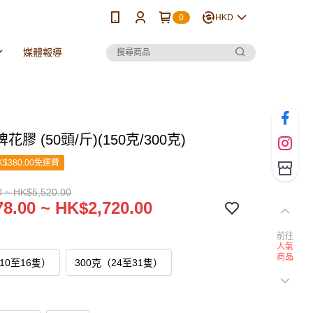
0
HKD
媒體報導
膠 (50頭/斤)(150克/300克)
$380.00免運費
 ~ HK$5,520.00
8.00 ~ HK$2,720.00
前往
人氣
商品
10至16隻）
300克（24至31隻）