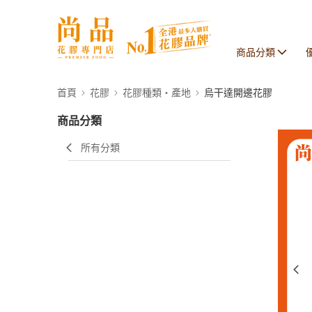
商品分類
首頁
花膠
花膠種類・產地
烏干達開邊花膠
商品分類
所有分類