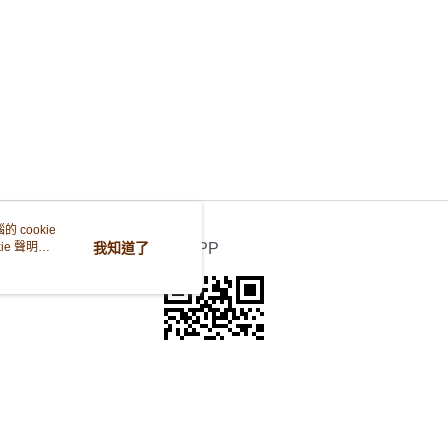
自取 (3-6天可到店取) (取貨請自備購物袋)
0.00，滿HK$380.00或以上免運費
 cookie
e 聲明使
我知道了
官方APP