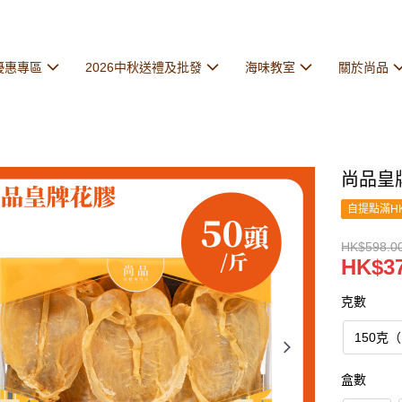
優惠專區
2026中秋送禮及批發
海味教室
關於尚品
尚品皇牌花
自提點滿HK
HK$598.00
HK$37
克數
150克（
盒數