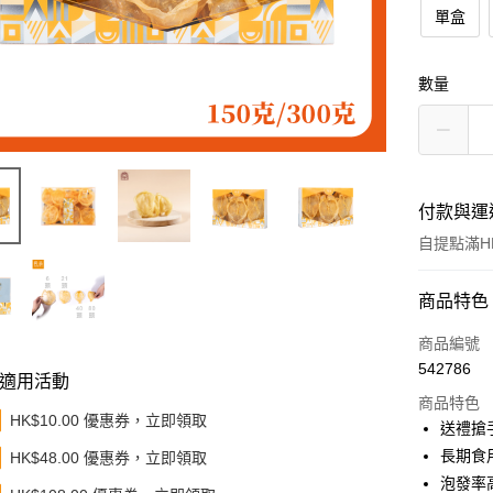
單盒
數量
付款與運
自提點滿HK
付款方式
商品特色
信用卡
商品編號
542786
適用活動
Apple Pay
商品特色
HK$10.00 優惠券，立即領取
Google Pa
送禮搶
長期食
HK$48.00 優惠券，立即領取
AlipayHK
泡發率