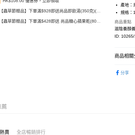
HK$108.00 優惠券，立即領取
PayMe
產地：
【蟲草節贈品】下單滿$928即送尚品即飲湯(350克)(款
規格：1
WeChat P
式隨機發送)
【蟲草節贈品】下單滿$428即送 尚品糖心蘋果乾(80
商品重點
BoC Pay
克)
滋陰養顏
其他轉帳
ID: 10265
相關說明
轉數快識別碼(
豐銀行戶口：6
商品相關分
時內將付
送貨方式
截圖並What
花膠
花
收到付款
分享
順豐智能
花膠
按
物流公司
每筆HK$8
順豐站及
推薦
每筆HK$8
滿$380免
每筆HK$8
熱賣
全店暢銷排行