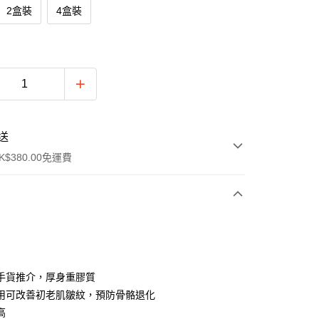
2盒裝
4盒裝
送
$380.00免運費
y
手貨推介，厚身重膠質
用可改善初老肌皺紋，預防骨骼退化
高