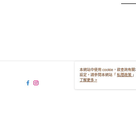
本網站中使用 cookie，欲查詢有關
設定，請參閱本網站「
私隱政策
」
用 cookie。
了解更多 >