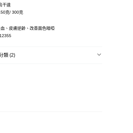
烏干達
50克/ 300克
ay
養血、皮膚逆齡、改善面色暗啞
方式
/12355
FPS ID)：4042362 中國銀行戶口：012-875-1-240680-7 匯
52-589300-838 收款人：PREMIER FOOD LTD 請於24小
類 (2)
款金額存入以上其中一個戶口，付款後請將收據或成功轉帳畫面
sApp 90719878 或電郵eshop@premierfood.com.hk，我們在
膠種類・產地
烏干達開邊花膠
訊息後會盡快安排送貨。
櫃(智能櫃取件要視乎包裹尺寸限制，如包裹過大，
用途揀花膠
炆餸花膠
會改派其他自取點或其他配送方式。)
0.00，滿HK$380.00或以上免運費
順豐自提點
0.00，滿HK$380.00或以上免運費
運費 - 送貨到家(3-5個工作天內送達)
0.00，滿HK$380.00或以上免運費