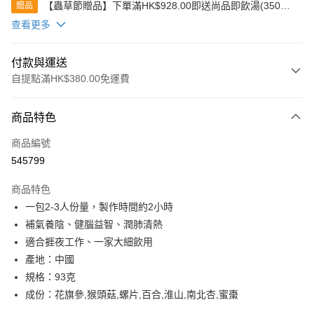
【蟲草節贈品】下單滿HK$928.00即送尚品即飲湯(350克)
贈品
(款式隨機發送)
查看更多
付款與運送
自提點滿HK$380.00免運費
付款方式
商品特色
信用卡
商品編號
Apple Pay
545799
Google Pay
商品特色
AlipayHK
一包2-3人份量，製作時間約2小時
補氣養陰、健腦益智、潤肺清熱
PayMe
適合捱夜工作、一家大細飲用
WeChat Pay
產地：中國
規格：93克
BoC Pay
成份：花旗參,猴頭菇,螺片,百合,淮山,南北杏,蜜棗
其他轉帳方式