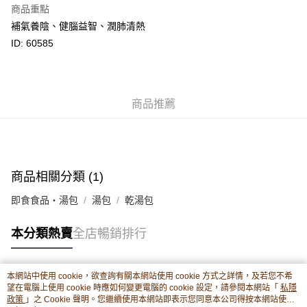
商品重點
相關說明
補氣養陰、健腦益智、潤肺清熱
轉數快識別碼(FPS ID)：4042362 中國銀行戶口：012-875-1-240680-7 匯
豐銀行戶口：652-589300-838 收款人：PREMIER FOOD LTD 請於24小時
ID: 60585
送貨方式
內將付款金額存入以上其中一個戶口，付款後請將收據或成功轉帳畫面截圖
並WhatsApp 90719878 或電郵eshop@premierfood.com.hk，我們在收到
順豐智能櫃(智能櫃取件要視乎包裹尺寸限制，如包裹過大，
付款訊息後會盡快安排送貨。
物流公司會改派其他自取點或其他配送方式。)
每筆HK$80.00，滿HK$380.00或以上免運費
商品推薦
順豐站及順豐自提點
每筆HK$80.00，滿HK$380.00或以上免運費
滿$380免運費 - 送貨到家(3-5個工作天內送達)
商品相關分類 (1)
每筆HK$80.00，滿HK$380.00或以上免運費
即食食品・湯包
湯包
乾湯包
付款後門市自取 (3-6天可到店取) (取貨請自備購物袋)
本分類熱賣
全店暢銷排行
每筆HK$80.00，滿HK$380.00或以上免運費
本網站中使用 cookie，欲查詢有關本網站使用 cookie 方式之詳情，及若您不希
熱門標籤
望在電腦上使用 cookie 時應如何變更電腦的 cookie 設定，請參閱本網站「
私隱
政策
」之 Cookie 聲明。您繼續使用本網站即表示您同意本公司得按本網站使用