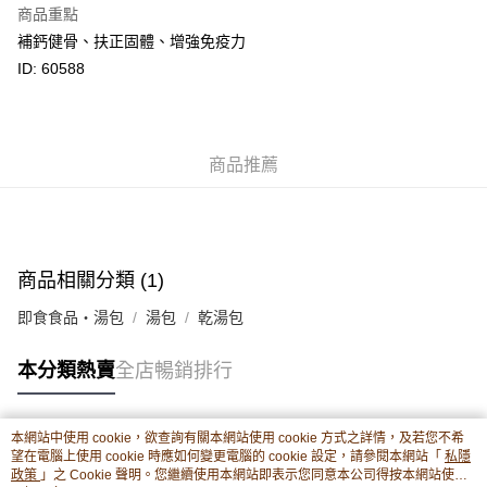
商品重點
相關說明
補鈣健骨、扶正固體、增強免疫力
轉數快識別碼(FPS ID)：4042362 中國銀行戶口：012-875-1-240680-7 匯
豐銀行戶口：652-589300-838 收款人：PREMIER FOOD LTD 請於24小時
ID: 60588
送貨方式
內將付款金額存入以上其中一個戶口，付款後請將收據或成功轉帳畫面截圖
並WhatsApp 90719878 或電郵eshop@premierfood.com.hk，我們在收到
順豐智能櫃(智能櫃取件要視乎包裹尺寸限制，如包裹過大，
付款訊息後會盡快安排送貨。
物流公司會改派其他自取點或其他配送方式。)
每筆HK$80.00，滿HK$380.00或以上免運費
商品推薦
順豐站及順豐自提點
每筆HK$80.00，滿HK$380.00或以上免運費
滿$380免運費 - 送貨到家(3-5個工作天內送達)
商品相關分類 (1)
每筆HK$80.00，滿HK$380.00或以上免運費
即食食品・湯包
湯包
乾湯包
付款後門市自取 (3-6天可到店取) (取貨請自備購物袋)
本分類熱賣
全店暢銷排行
每筆HK$80.00，滿HK$380.00或以上免運費
本網站中使用 cookie，欲查詢有關本網站使用 cookie 方式之詳情，及若您不希
熱門標籤
望在電腦上使用 cookie 時應如何變更電腦的 cookie 設定，請參閱本網站「
私隱
政策
」之 Cookie 聲明。您繼續使用本網站即表示您同意本公司得按本網站使用