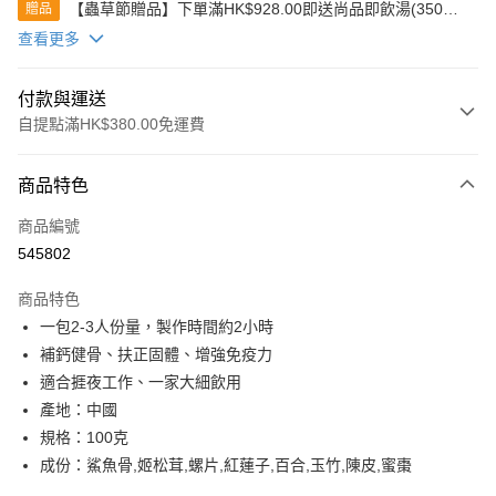
【蟲草節贈品】下單滿HK$928.00即送尚品即飲湯(350克)
贈品
(款式隨機發送)
查看更多
付款與運送
自提點滿HK$380.00免運費
付款方式
商品特色
信用卡
商品編號
Apple Pay
545802
Google Pay
商品特色
AlipayHK
一包2-3人份量，製作時間約2小時
補鈣健骨、扶正固體、增強免疫力
PayMe
適合捱夜工作、一家大細飲用
WeChat Pay
產地：中國
規格：100克
BoC Pay
成份：鯊魚骨,姬松茸,螺片,紅蓮子,百合,玉竹,陳皮,蜜棗
其他轉帳方式