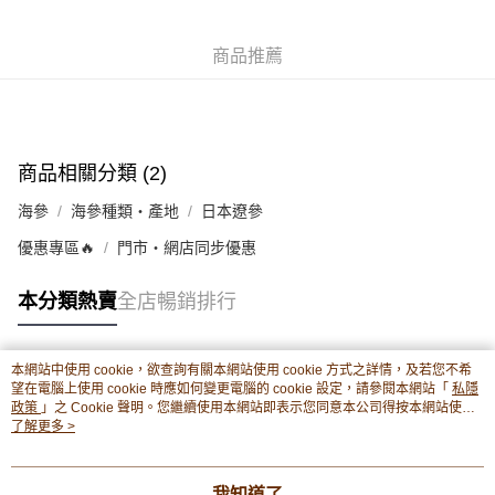
並WhatsApp 90719878 或電郵eshop@premierfood.com.hk，我們在收到
順豐智能櫃(智能櫃取件要視乎包裹尺寸限制，如包裹過大，
付款訊息後會盡快安排送貨。
物流公司會改派其他自取點或其他配送方式。)
商品推薦
每筆HK$80.00，滿HK$380.00或以上免運費
順豐站及順豐自提點
每筆HK$80.00，滿HK$380.00或以上免運費
商品相關分類 (2)
滿$380免運費 - 送貨到家(3-5個工作天內送達)
海參
海參種類・產地
日本遼參
每筆HK$80.00，滿HK$380.00或以上免運費
優惠專區🔥
門市・網店同步優惠
付款後門市自取 (3-6天可到店取) (取貨請自備購物袋)
每筆HK$80.00，滿HK$380.00或以上免運費
本分類熱賣
全店暢銷排行
本網站中使用 cookie，欲查詢有關本網站使用 cookie 方式之詳情，及若您不希
熱門標籤
望在電腦上使用 cookie 時應如何變更電腦的 cookie 設定，請參閱本網站「
私隱
政策
」之 Cookie 聲明。您繼續使用本網站即表示您同意本公司得按本網站使用
條款之 Cookie 聲明使用 cookie。
了解更多 >
熱銷排行
最新商品
人氣推薦
我知道了