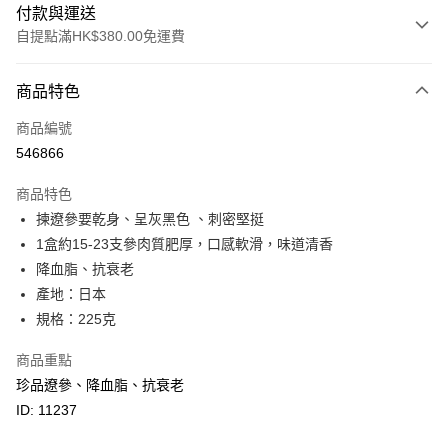
付款與運送
自提點滿HK$380.00免運費
付款方式
商品特色
信用卡
商品編號
Apple Pay
546866
Google Pay
商品特色
AlipayHK
揀遼參要乾身、呈灰黑色 、刺密堅挺
1盒約15-23支參肉質肥厚，口感軟滑，味道清香
PayMe
降血脂、抗衰老
WeChat Pay
產地：日本
規格：225克
BoC Pay
商品重點
其他轉帳方式
珍品遼參、降血脂、抗衰老
相關說明
ID: 11237
轉數快識別碼(FPS ID)：4042362 中國銀行戶口：012-875-1-240680-7 匯
豐銀行戶口：652-589300-838 收款人：PREMIER FOOD LTD 請於24小時
送貨方式
內將付款金額存入以上其中一個戶口，付款後請將收據或成功轉帳畫面截圖