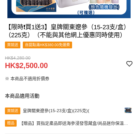
【限時❗買1送3】皇牌關東遼參（15-23支/盒）
（225克）（不能與其他網上優惠同時使用）
買就送
自提點滿HK$380.00免運費
HK$4,280.00
HK$2,500.00
※ 本商品不適用折價券
本商品適用活動
皇牌關東遼參(15-23支/盒)(225克)(
買就送
【贈品】買指定產品即送海參浸發雪藏盒/尚品迷你保溫杯
贈品
（顏色隨機發貨）