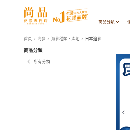
商品分類
首頁
海參
海參種類・產地
日本遼參
商品分類
所有分類