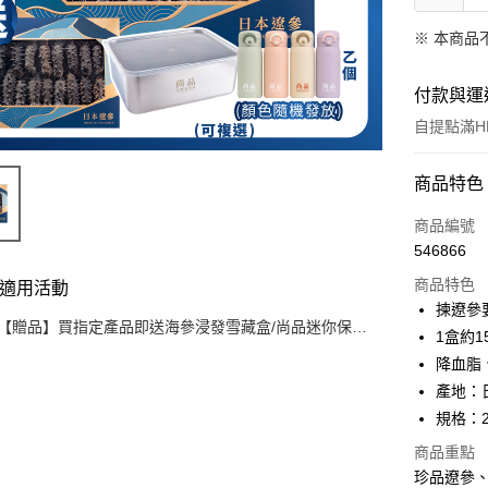
※ 本商品
付款與運
自提點滿HK
付款方式
商品特色
信用卡
商品編號
546866
Apple Pay
商品特色
適用活動
Google Pa
揀遼參
【贈品】買指定產品即送海參浸發雪藏盒/尚品迷你保溫
1盒約
AlipayHK
杯（顏色隨機發貨）
降血脂
PayMe
產地：
規格：2
WeChat P
商品重點
BoC Pay
珍品遼參