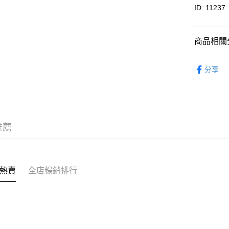
其他轉帳
ID: 11237
相關說明
轉數快識別碼(
豐銀行戶口：6
商品相關分
時內將付
送貨方式
截圖並What
海參
海
收到付款
分享
順豐智能
優惠專區
物流公司
每筆HK$8
順豐站及
推薦
每筆HK$8
滿$380免
每筆HK$8
熱賣
全店暢銷排行
付款後門市
每筆HK$8