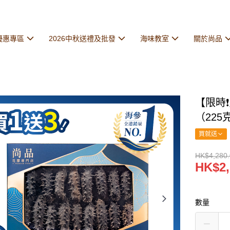
優惠專區
2026中秋送禮及批發
海味教室
關於尚品
【限時❗
（22
買就送
HK$4,280
HK$2,
數量