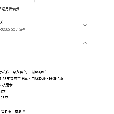
不適用折價券
送
$380.00免運費
y
要乾身、呈灰黑色 、刺密堅挺
15-23支參肉質肥厚，口感軟滑，味道清香
、抗衰老
日本
25克
ay
、降血脂、抗衰老