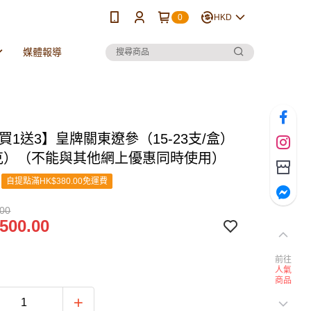
0
HKD
媒體報導
買1送3】皇牌關東遼參（15-23支/盒）
5克）（不能與其他網上優惠同時使用）
自提點滿HK$380.00免運費
.00
500.00
前往
人氣
商品