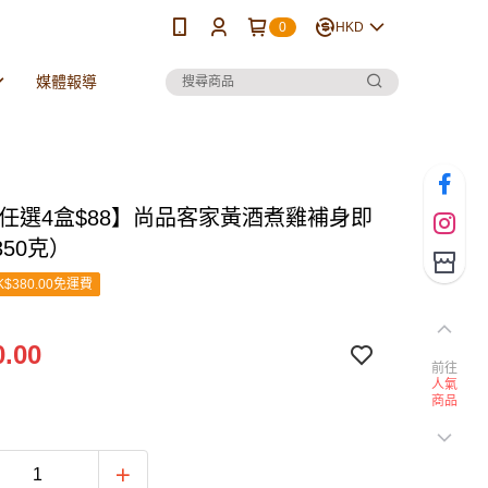
0
HKD
媒體報導
❗任選4盒$88】尚品客家黃酒煮雞補身即
50克）
$380.00免運費
.00
前往
人氣
商品