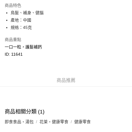
Google Pay
商品特色
AlipayHK
鳥髮、補身、健腦
產地：中國
PayMe
規格：45克
WeChat Pay
商品重點
BoC Pay
一口一粒，護髮補鈣
ID: 11641
其他轉帳方式
相關說明
轉數快識別碼(FPS ID)：4042362 中國銀行戶口：012-875-1-240680-7 匯
豐銀行戶口：652-589300-838 收款人：PREMIER FOOD LTD 請於24小時
送貨方式
內將付款金額存入以上其中一個戶口，付款後請將收據或成功轉帳畫面截圖
商品推薦
並WhatsApp 90174144 或電郵eshop@premierfood.com.hk，我們在收到
順豐智能櫃(智能櫃取件要視乎包裹尺寸限制，如包裹過大，
付款訊息後會盡快安排送貨。
物流公司會改派其他自取點或其他配送方式。)
每筆HK$80.00，滿HK$380.00或以上免運費
商品相關分類 (1)
順豐站及順豐自提點
每筆HK$80.00，滿HK$380.00或以上免運費
即食食品・湯包
花茶・健康零食
健康零食
滿$380免運費 - 送貨到家(3-5個工作天內送達)