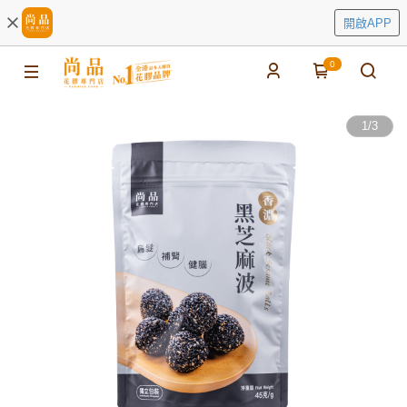
開啟APP
0
1
/
3