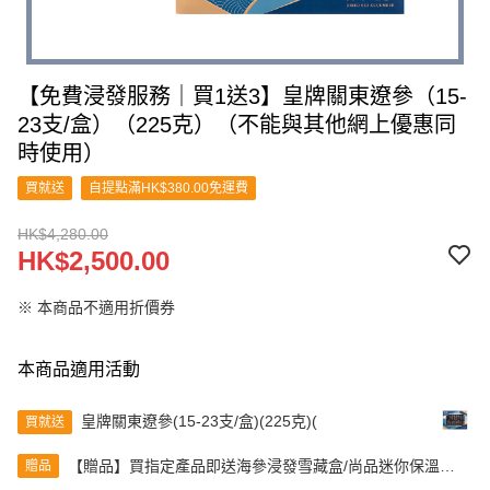
【免費浸發服務｜買1送3】皇牌關東遼參（15-
23支/盒）（225克）（不能與其他網上優惠同
時使用）
買就送
自提點滿HK$380.00免運費
HK$4,280.00
HK$2,500.00
※ 本商品不適用折價券
本商品適用活動
皇牌關東遼參(15-23支/盒)(225克)(
買就送
【贈品】買指定產品即送海參浸發雪藏盒/尚品迷你保溫杯
贈品
（顏色隨機發貨）