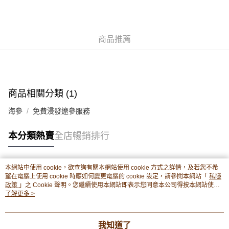
豐銀行戶口：652-589300-838 收款人：PREMIER FOOD LTD 請於24小時
送貨方式
內將付款金額存入以上其中一個戶口，付款後請將收據或成功轉帳畫面截圖
並WhatsApp 90719878 或電郵eshop@premierfood.com.hk，我們在收到
順豐智能櫃(智能櫃取件要視乎包裹尺寸限制，如包裹過大，
付款訊息後會盡快安排送貨。
物流公司會改派其他自取點或其他配送方式。)
商品推薦
每筆HK$80.00，滿HK$380.00或以上免運費
順豐站及順豐自提點
每筆HK$80.00，滿HK$380.00或以上免運費
商品相關分類 (1)
滿$380免運費 - 送貨到家(3-5個工作天內送達)
海參
免費浸發遼參服務
每筆HK$80.00，滿HK$380.00或以上免運費
本分類熱賣
全店暢銷排行
付款後門市自取 (3-6天可到店取) (取貨請自備購物袋)
每筆HK$80.00，滿HK$380.00或以上免運費
本網站中使用 cookie，欲查詢有關本網站使用 cookie 方式之詳情，及若您不希
熱門標籤
望在電腦上使用 cookie 時應如何變更電腦的 cookie 設定，請參閱本網站「
私隱
政策
」之 Cookie 聲明。您繼續使用本網站即表示您同意本公司得按本網站使用
條款之 Cookie 聲明使用 cookie。
了解更多 >
熱銷排行
最新商品
人氣推薦
我知道了