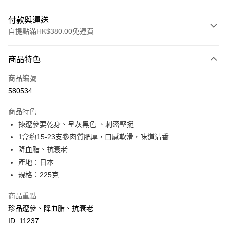
付款與運送
自提點滿HK$380.00免運費
付款方式
商品特色
信用卡
商品編號
Apple Pay
580534
Google Pay
商品特色
AlipayHK
揀遼參要乾身、呈灰黑色 、刺密堅挺
1盒約15-23支參肉質肥厚，口感軟滑，味道清香
PayMe
降血脂、抗衰老
WeChat Pay
產地：日本
規格：225克
BoC Pay
商品重點
其他轉帳方式
珍品遼參、降血脂、抗衰老
相關說明
ID: 11237
轉數快識別碼(FPS ID)：4042362 中國銀行戶口：012-875-1-240680-7 匯