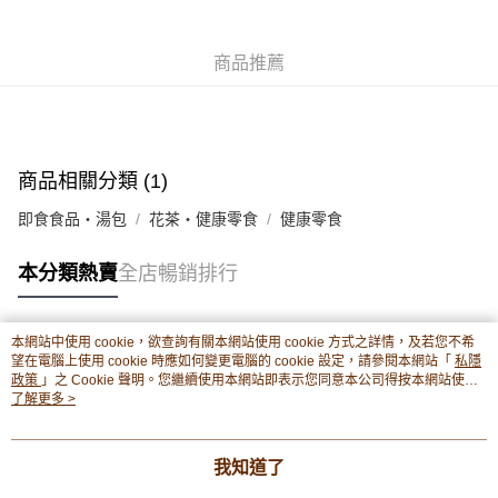
轉數快識別碼(FPS ID)：4042362 中國銀行戶口：012-875-1-240680-7 匯
豐銀行戶口：652-589300-838 收款人：PREMIER FOOD LTD 請於24小時
送貨方式
內將付款金額存入以上其中一個戶口，付款後請將收據或成功轉帳畫面截圖
商品推薦
並WhatsApp 90719878 或電郵eshop@premierfood.com.hk，我們在收到
順豐智能櫃(智能櫃取件要視乎包裹尺寸限制，如包裹過大，
付款訊息後會盡快安排送貨。
物流公司會改派其他自取點或其他配送方式。)
每筆HK$80.00，滿HK$380.00或以上免運費
商品相關分類 (1)
順豐站及順豐自提點
每筆HK$80.00，滿HK$380.00或以上免運費
即食食品・湯包
花茶・健康零食
健康零食
滿$380免運費 - 送貨到家(3-5個工作天內送達)
本分類熱賣
全店暢銷排行
每筆HK$80.00，滿HK$380.00或以上免運費
付款後門市自取 (3-6天可到店取) (取貨請自備購物袋)
本網站中使用 cookie，欲查詢有關本網站使用 cookie 方式之詳情，及若您不希
每筆HK$80.00，滿HK$380.00或以上免運費
熱門標籤
望在電腦上使用 cookie 時應如何變更電腦的 cookie 設定，請參閱本網站「
私隱
政策
」之 Cookie 聲明。您繼續使用本網站即表示您同意本公司得按本網站使用
條款之 Cookie 聲明使用 cookie。
了解更多 >
熱銷排行
最新商品
人氣推薦
我知道了