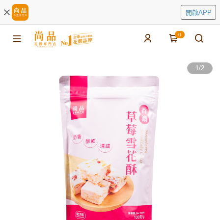
開啟APP
0
1
/
2