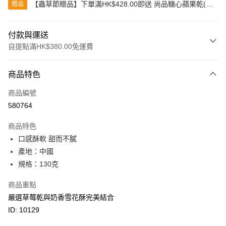
【蟲草節贈品】下單滿HK$428.00即送 尚品糖心蘋果乾(80
贈品
克)
付款與運送
自提點滿HK$380.00免運費
付款方式
商品特色
信用卡
商品編號
Apple Pay
580764
Google Pay
商品特色
AlipayHK
口感酥軟 甜而不膩
產地：中國
PayMe
規格：130克
WeChat Pay
商品重點
BoC Pay
嚴選草莓乾與奶香雪花酥完美結合
ID: 10129
其他轉帳方式
相關說明