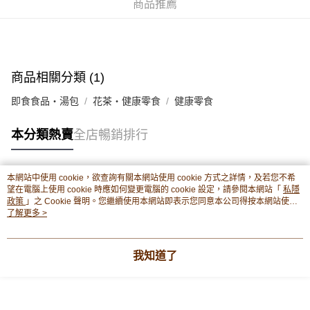
商品推薦
豐銀行戶口：652-589300-838 收款人：PREMIER FOOD LTD 請於24小時
送貨方式
內將付款金額存入以上其中一個戶口，付款後請將收據或成功轉帳畫面截圖
並WhatsApp 90719878 或電郵eshop@premierfood.com.hk，我們在收到
順豐智能櫃(智能櫃取件要視乎包裹尺寸限制，如包裹過大，
付款訊息後會盡快安排送貨。
物流公司會改派其他自取點或其他配送方式。)
每筆HK$80.00，滿HK$380.00或以上免運費
商品相關分類 (1)
順豐站及順豐自提點
即食食品・湯包
花茶・健康零食
健康零食
每筆HK$80.00，滿HK$380.00或以上免運費
本分類熱賣
全店暢銷排行
滿$380免運費 - 送貨到家(3-5個工作天內送達)
每筆HK$80.00，滿HK$380.00或以上免運費
本網站中使用 cookie，欲查詢有關本網站使用 cookie 方式之詳情，及若您不希
付款後門市自取 (3-6天可到店取) (取貨請自備購物袋)
熱門標籤
望在電腦上使用 cookie 時應如何變更電腦的 cookie 設定，請參閱本網站「
私隱
政策
」之 Cookie 聲明。您繼續使用本網站即表示您同意本公司得按本網站使用
每筆HK$80.00，滿HK$380.00或以上免運費
條款之 Cookie 聲明使用 cookie。
了解更多 >
熱銷排行
最新商品
人氣推薦
我知道了