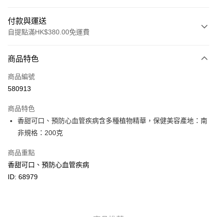
付款與運送
自提點滿HK$380.00免運費
付款方式
商品特色
信用卡
商品編號
Apple Pay
580913
Google Pay
商品特色
AlipayHK
香甜可口、預防心血管疾病含多種植物精華，保健美容產地：南
非規格：200克
PayMe
商品重點
WeChat Pay
香甜可口、預防心血管疾病
BoC Pay
ID: 68979
其他轉帳方式
相關說明
轉數快識別碼(FPS ID)：4042362 中國銀行戶口：012-875-1-240680-7 匯