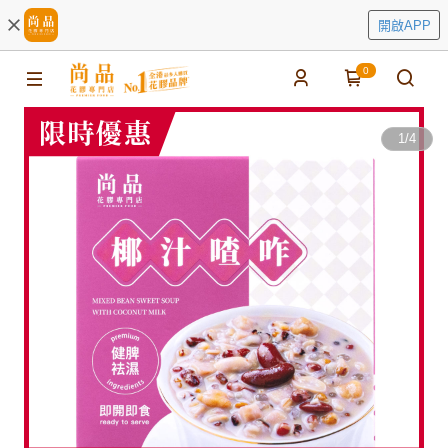
開啟APP
0
1
/
4