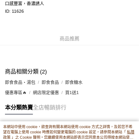
口感豐富，香濃誘人
轉數快識別碼(FPS ID)：4042362 中國銀行戶口：012-875-1-240680-7 匯
豐銀行戶口：652-589300-838 收款人：PREMIER FOOD LTD 請於24小時
ID: 11626
送貨方式
內將付款金額存入以上其中一個戶口，付款後請將收據或成功轉帳畫面截圖
並WhatsApp 90719878 或電郵eshop@premierfood.com.hk，我們在收到
順豐智能櫃(智能櫃取件要視乎包裹尺寸限制，如包裹過大，
付款訊息後會盡快安排送貨。
物流公司會改派其他自取點或其他配送方式。)
每筆HK$80.00，滿HK$380.00或以上免運費
商品推薦
順豐站及順豐自提點
每筆HK$80.00，滿HK$380.00或以上免運費
滿$380免運費 - 送貨到家(3-5個工作天內送達)
商品相關分類 (2)
每筆HK$80.00，滿HK$380.00或以上免運費
即食食品・湯包
即食食品
即食糖水
付款後門市自取 (3-6天可到店取) (取貨請自備購物袋)
優惠專區🔥
網店限定優惠
買1送1
每筆HK$80.00，滿HK$380.00或以上免運費
本分類熱賣
全店暢銷排行
本網站中使用 cookie，欲查詢有關本網站使用 cookie 方式之詳情，及若您不希
熱門標籤
望在電腦上使用 cookie 時應如何變更電腦的 cookie 設定，請參閱本網站「
私隱
政策
」之 Cookie 聲明。您繼續使用本網站即表示您同意本公司得按本網站使用