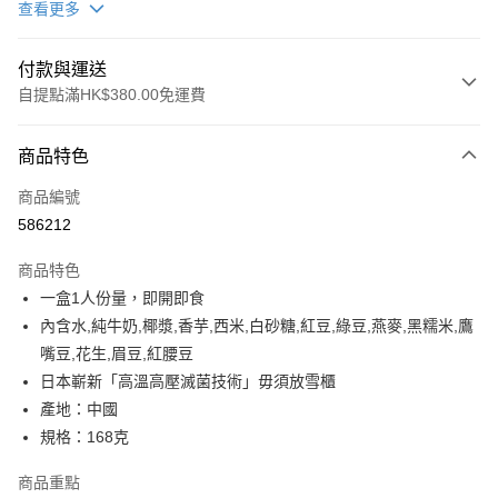
查看更多
付款與運送
自提點滿HK$380.00免運費
付款方式
商品特色
信用卡
商品編號
Apple Pay
586212
Google Pay
商品特色
AlipayHK
一盒1人份量，即開即食
內含水,純牛奶,椰漿,香芋,西米,白砂糖,紅豆,綠豆,燕麥,黑糯米,鷹
PayMe
嘴豆,花生,眉豆,紅腰豆
WeChat Pay
日本嶄新「高溫高壓滅菌技術」毋須放雪櫃
產地：中國
BoC Pay
規格：168克
其他轉帳方式
商品重點
相關說明