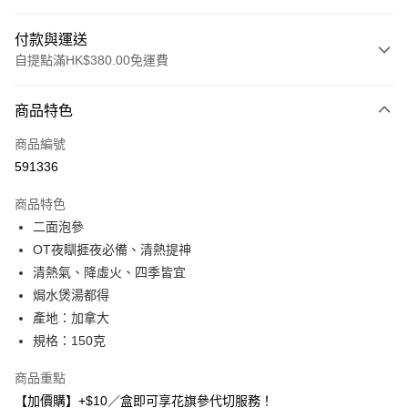
付款與運送
自提點滿HK$380.00免運費
付款方式
商品特色
信用卡
商品編號
Apple Pay
591336
Google Pay
商品特色
AlipayHK
二面泡參
OT夜瞓捱夜必備、清熱提神
PayMe
清熱氣、降虛火、四季皆宜
WeChat Pay
焗水煲湯都得
產地：加拿大
BoC Pay
規格：150克
其他轉帳方式
商品重點
相關說明
【加價購】+$10／盒即可享花旗參代切服務！
轉數快識別碼(FPS ID)：4042362 中國銀行戶口：012-875-1-240680-7 匯