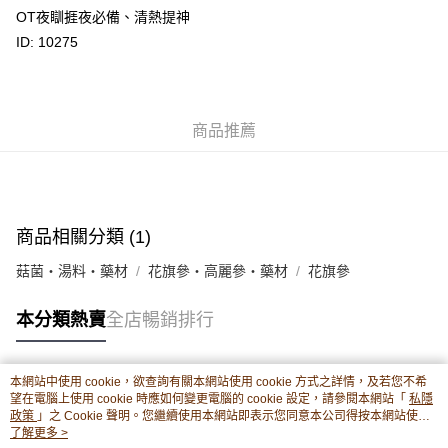
豐銀行戶口：652-589300-838 收款人：PREMIER FOOD LTD 請於24小時
OT夜瞓捱夜必備、清熱提神
送貨方式
內將付款金額存入以上其中一個戶口，付款後請將收據或成功轉帳畫面截圖
ID: 10275
並WhatsApp 90719878 或電郵eshop@premierfood.com.hk，我們在收到
順豐智能櫃(智能櫃取件要視乎包裹尺寸限制，如包裹過大，
付款訊息後會盡快安排送貨。
物流公司會改派其他自取點或其他配送方式。)
每筆HK$80.00，滿HK$380.00或以上免運費
商品推薦
順豐站及順豐自提點
每筆HK$80.00，滿HK$380.00或以上免運費
滿$380免運費 - 送貨到家(3-5個工作天內送達)
每筆HK$80.00，滿HK$380.00或以上免運費
商品相關分類 (1)
付款後門市自取 (3-6天可到店取) (取貨請自備購物袋)
菇菌・湯料・藥材
花旗參・高麗參・藥材
花旗參
每筆HK$80.00，滿HK$380.00或以上免運費
本分類熱賣
全店暢銷排行
本網站中使用 cookie，欲查詢有關本網站使用 cookie 方式之詳情，及若您不希
熱門標籤
望在電腦上使用 cookie 時應如何變更電腦的 cookie 設定，請參閱本網站「
私隱
政策
」之 Cookie 聲明。您繼續使用本網站即表示您同意本公司得按本網站使用
條款之 Cookie 聲明使用 cookie。
了解更多 >
熱銷排行
最新商品
人氣推薦