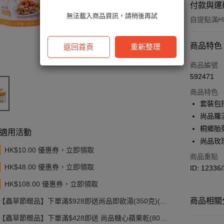
付款與運
無法載入商品資訊，請稍後再試
自提點滿HK
付款方式
商品特色
返回首頁
重新整理
信用卡
商品編號
592471
Apple Pay
商品特色
Google Pa
套裝包
尚品羅漢
AlipayHK
桐鄉胎
適用活動
PayMe
尚品玫瑰
HK$10.00 優惠券，立即領取
WeChat P
商品重點
HK$48.00 優惠券，立即領取
ID: 12336
BoC Pay
HK$108.00 優惠券，立即領取
其他轉帳
商品相關分
【蟲草節贈品】下單滿$928即送尚品即飲湯(350克)(款
相關說明
式隨機發送)
轉數快識別碼(
【蟲草節贈品】下單滿$428即送 尚品糖心蘋果乾(80
即食食品
豐銀行戶口：6