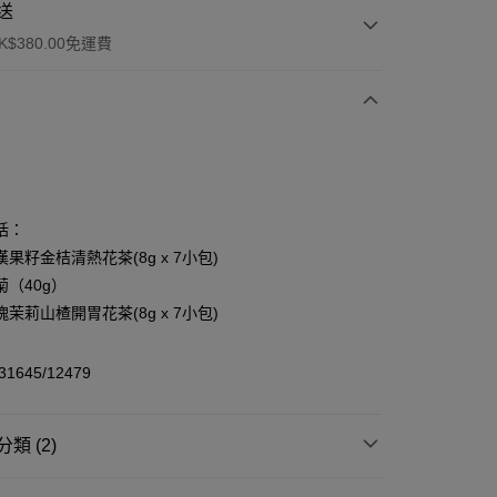
送
$380.00免運費
y
括：
果籽金桔清熱花茶(8g x 7小包)
菊（40g）
茉莉山楂開胃花茶(8g x 7小包)
ay
/31645/12479
方式
類 (2)
FPS ID)：4042362 中國銀行戶口：012-875-1-240680-7 匯
・湯包
花茶・健康零食
花茶
52-589300-838 收款人：PREMIER FOOD LTD 請於24小