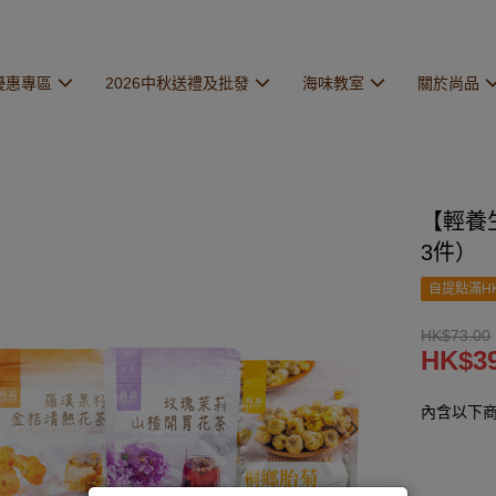
優惠專區
2026中秋送禮及批發
海味教室
關於尚品
【輕養
3件）
自提點滿HK
HK$73.00
HK$39
內含以下