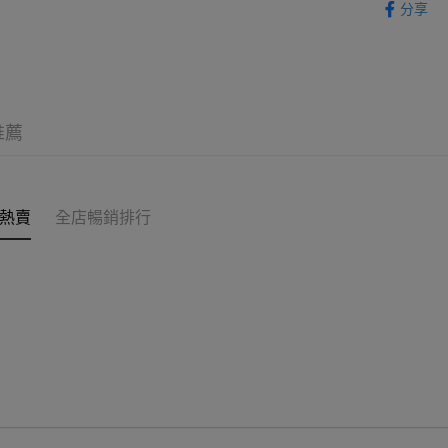
克)
分享
時內將付
送貨方式
福袋・禮盒
截圖並What
收到付款
順豐智能
物流公司
每筆HK$8
推薦
順豐站及
每筆HK$8
滿$380免
熱賣
全店暢銷排行
每筆HK$8
付款後門市
每筆HK$8
海外送貨
額免運。客