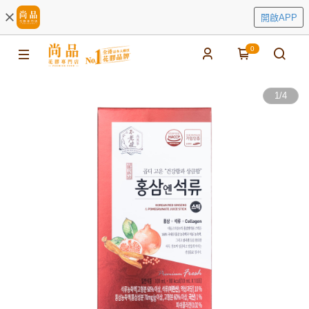
開啟APP
0
1
/
4