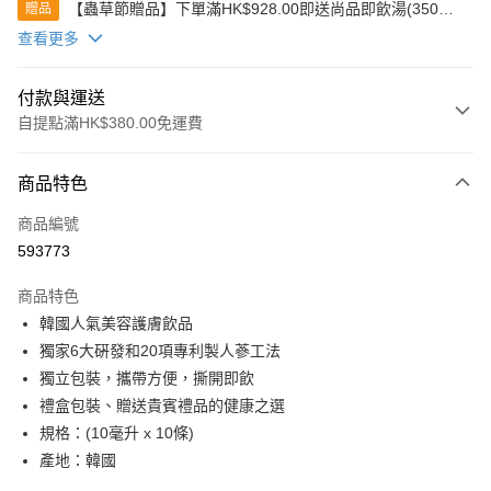
【蟲草節贈品】下單滿HK$928.00即送尚品即飲湯(350克)
贈品
(款式隨機發送)
查看更多
付款與運送
自提點滿HK$380.00免運費
付款方式
商品特色
信用卡
商品編號
Apple Pay
593773
Google Pay
商品特色
AlipayHK
韓國人氣美容護膚飲品
獨家6大硏發和20項專利製人蔘工法
PayMe
獨立包裝，攜帶方便，撕開即飲
WeChat Pay
禮盒包裝、贈送貴賓禮品的健康之選
規格：(10毫升 x 10條)
BoC Pay
產地：韓國
其他轉帳方式