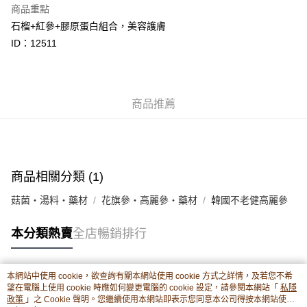
商品重點
相關說明
石榴+紅參+膠原蛋白組合，美容護膚
轉數快識別碼(FPS ID)：4042362 中國銀行戶口：012-875-1-240680-7 匯
豐銀行戶口：652-589300-838 收款人：PREMIER FOOD LTD 請於24小時
ID：12511
送貨方式
內將付款金額存入以上其中一個戶口，付款後請將收據或成功轉帳畫面截圖
並WhatsApp 90719878 或電郵eshop@premierfood.com.hk，我們在收到
順豐智能櫃(智能櫃取件要視乎包裹尺寸限制，如包裹過大，
付款訊息後會盡快安排送貨。
物流公司會改派其他自取點或其他配送方式。)
每筆HK$80.00，滿HK$380.00或以上免運費
商品推薦
順豐站及順豐自提點
每筆HK$80.00，滿HK$380.00或以上免運費
滿$380免運費 - 送貨到家(3-5個工作天內送達)
商品相關分類 (1)
每筆HK$80.00，滿HK$380.00或以上免運費
菇菌・湯料・藥材
花旗參・高麗參・藥材
韓國不老健高麗參
付款後門市自取 (3-6天可到店取) (取貨請自備購物袋)
本分類熱賣
全店暢銷排行
每筆HK$80.00，滿HK$380.00或以上免運費
本網站中使用 cookie，欲查詢有關本網站使用 cookie 方式之詳情，及若您不希
熱門標籤
望在電腦上使用 cookie 時應如何變更電腦的 cookie 設定，請參閱本網站「
私隱
政策
」之 Cookie 聲明。您繼續使用本網站即表示您同意本公司得按本網站使用