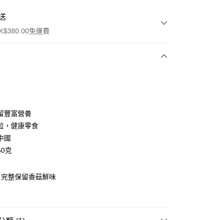
送
$380.00免運費
y
留豐富營養
粒，健康零食
中國
50克
ay
，完整保留香菇鮮味
方式