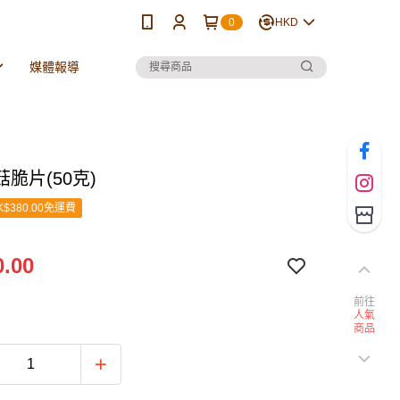
0
HKD
媒體報導
脆片(50克)
$380.00免運費
.00
前往
人氣
商品