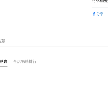
商品相關分
克)
轉數快識別碼(
豐銀行戶口：6
即食食品
時內將付
送貨方式
分享
截圖並What
收到付款
順豐智能
物流公司
每筆HK$8
推薦
順豐站及
每筆HK$8
滿$380免
熱賣
全店暢銷排行
每筆HK$8
付款後門市
每筆HK$8