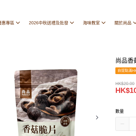
優惠專區
2026中秋送禮及批發
海味教室
關於尚品
尚品香菇
自提點滿HK
HK$20.00
HK$10
數量