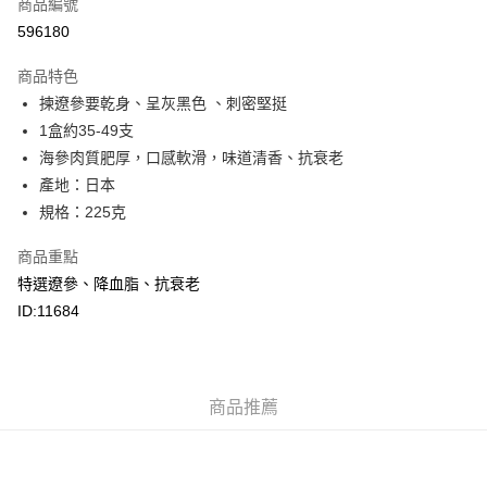
商品編號
Apple Pay
596180
Google Pay
商品特色
AlipayHK
揀遼參要乾身、呈灰黑色 、刺密堅挺
1盒約35-49支
PayMe
海參肉質肥厚，口感軟滑，味道清香、抗衰老
WeChat Pay
產地：日本
規格：225克
BoC Pay
商品重點
其他轉帳方式
特選遼參、降血脂、抗衰老
相關說明
ID:11684
轉數快識別碼(FPS ID)：4042362 中國銀行戶口：012-875-1-240680-7 匯
豐銀行戶口：652-589300-838 收款人：PREMIER FOOD LTD 請於24小時
送貨方式
內將付款金額存入以上其中一個戶口，付款後請將收據或成功轉帳畫面截圖
並WhatsApp 90719878 或電郵eshop@premierfood.com.hk，我們在收到
順豐智能櫃(智能櫃取件要視乎包裹尺寸限制，如包裹過大，
付款訊息後會盡快安排送貨。
物流公司會改派其他自取點或其他配送方式。)
商品推薦
每筆HK$80.00，滿HK$380.00或以上免運費
順豐站及順豐自提點