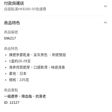
付款與運送
自提點滿HK$380.00免運費
付款方式
商品特色
信用卡
商品編號
Apple Pay
596217
Google Pay
商品特色
AlipayHK
揀遼參要乾身、呈灰黑色 、刺密堅挺
1盒約20-29支
PayMe
海參肉質肥厚，口感軟滑，味道清香
WeChat Pay
產地：日本
規格：225克
BoC Pay
商品重點
其他轉帳方式
一級遼參、降血脂、抗衰老
相關說明
ID: 12127
轉數快識別碼(FPS ID)：4042362 中國銀行戶口：012-875-1-240680-7 匯
豐銀行戶口：652-589300-838 收款人：PREMIER FOOD LTD 請於24小時
送貨方式
內將付款金額存入以上其中一個戶口，付款後請將收據或成功轉帳畫面截圖