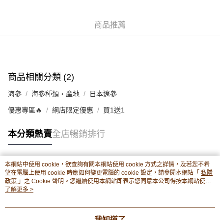
並WhatsApp 90719878 或電郵eshop@premierfood.com.hk，我們在收到
順豐智能櫃(智能櫃取件要視乎包裹尺寸限制，如包裹過大，
付款訊息後會盡快安排送貨。
物流公司會改派其他自取點或其他配送方式。)
商品推薦
每筆HK$80.00，滿HK$380.00或以上免運費
順豐站及順豐自提點
每筆HK$80.00，滿HK$380.00或以上免運費
商品相關分類 (2)
滿$380免運費 - 送貨到家(3-5個工作天內送達)
海參
海參種類・產地
日本遼參
每筆HK$80.00，滿HK$380.00或以上免運費
優惠專區🔥
網店限定優惠
買1送1
付款後門市自取 (3-6天可到店取) (取貨請自備購物袋)
每筆HK$80.00，滿HK$380.00或以上免運費
本分類熱賣
全店暢銷排行
本網站中使用 cookie，欲查詢有關本網站使用 cookie 方式之詳情，及若您不希
熱門標籤
望在電腦上使用 cookie 時應如何變更電腦的 cookie 設定，請參閱本網站「
私隱
政策
」之 Cookie 聲明。您繼續使用本網站即表示您同意本公司得按本網站使用
條款之 Cookie 聲明使用 cookie。
了解更多 >
熱銷排行
最新商品
人氣推薦
我知道了