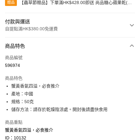
【蟲草節贈品】下單滿HK$428.00即送 尚品糖心蘋果乾(80
贈品
克)
付款與運送
自提點滿HK$380.00免運費
付款方式
商品特色
信用卡
商品編號
Apple Pay
596974
Google Pay
商品特色
AlipayHK
蟹黃香氣四溢，必食推介
產地：中國
PayMe
規格：50克
WeChat Pay
儲存方法：請存於乾燥陰涼處。開封後請盡快食用
BoC Pay
商品重點
蟹黃香氣四溢，必食推介
其他轉帳方式
ID：10132
相關說明