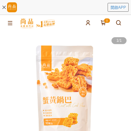
開啟APP
0
1
/
1