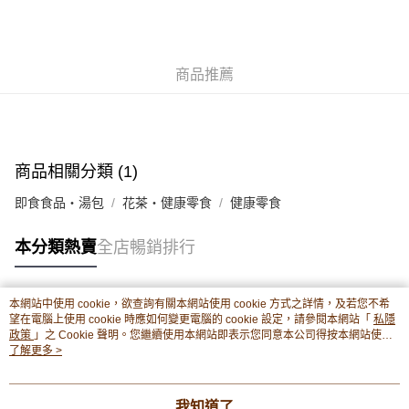
轉數快識別碼(FPS ID)：4042362 中國銀行戶口：012-875-1-240680-7 匯
豐銀行戶口：652-589300-838 收款人：PREMIER FOOD LTD 請於24小時
送貨方式
內將付款金額存入以上其中一個戶口，付款後請將收據或成功轉帳畫面截圖
並WhatsApp 90719878 或電郵eshop@premierfood.com.hk，我們在收到
順豐智能櫃(智能櫃取件要視乎包裹尺寸限制，如包裹過大，
商品推薦
付款訊息後會盡快安排送貨。
物流公司會改派其他自取點或其他配送方式。)
每筆HK$80.00，滿HK$380.00或以上免運費
順豐站及順豐自提點
商品相關分類 (1)
每筆HK$80.00，滿HK$380.00或以上免運費
即食食品・湯包
花茶・健康零食
健康零食
滿$380免運費 - 送貨到家(3-5個工作天內送達)
每筆HK$80.00，滿HK$380.00或以上免運費
本分類熱賣
全店暢銷排行
付款後門市自取 (3-6天可到店取) (取貨請自備購物袋)
每筆HK$80.00，滿HK$380.00或以上免運費
本網站中使用 cookie，欲查詢有關本網站使用 cookie 方式之詳情，及若您不希
熱門標籤
望在電腦上使用 cookie 時應如何變更電腦的 cookie 設定，請參閱本網站「
私隱
政策
」之 Cookie 聲明。您繼續使用本網站即表示您同意本公司得按本網站使用
條款之 Cookie 聲明使用 cookie。
了解更多 >
熱銷排行
最新商品
人氣推薦
我知道了