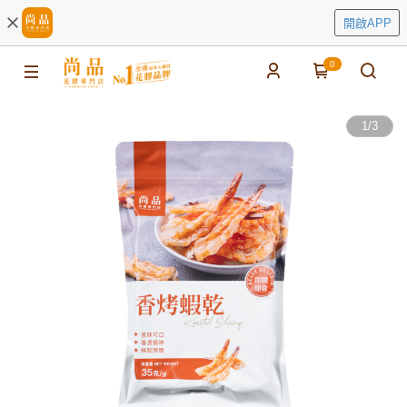
開啟APP
0
1
/
3