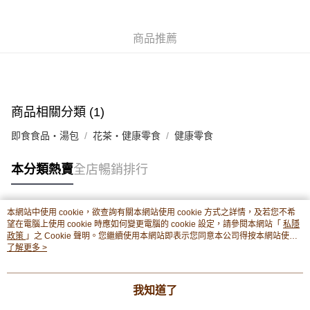
豐銀行戶口：652-589300-838 收款人：PREMIER FOOD LTD 請於24小時
送貨方式
內將付款金額存入以上其中一個戶口，付款後請將收據或成功轉帳畫面截圖
並WhatsApp 90719878 或電郵eshop@premierfood.com.hk，我們在收到
順豐智能櫃(智能櫃取件要視乎包裹尺寸限制，如包裹過大，
商品推薦
付款訊息後會盡快安排送貨。
物流公司會改派其他自取點或其他配送方式。)
每筆HK$80.00，滿HK$380.00或以上免運費
順豐站及順豐自提點
商品相關分類 (1)
每筆HK$80.00，滿HK$380.00或以上免運費
即食食品・湯包
花茶・健康零食
健康零食
滿$380免運費 - 送貨到家(3-5個工作天內送達)
每筆HK$80.00，滿HK$380.00或以上免運費
本分類熱賣
全店暢銷排行
付款後門市自取 (3-6天可到店取) (取貨請自備購物袋)
每筆HK$80.00，滿HK$380.00或以上免運費
本網站中使用 cookie，欲查詢有關本網站使用 cookie 方式之詳情，及若您不希
熱門標籤
望在電腦上使用 cookie 時應如何變更電腦的 cookie 設定，請參閱本網站「
私隱
政策
」之 Cookie 聲明。您繼續使用本網站即表示您同意本公司得按本網站使用
條款之 Cookie 聲明使用 cookie。
了解更多 >
熱銷排行
最新商品
人氣推薦
我知道了