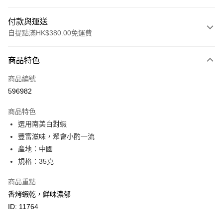
付款與運送
自提點滿HK$380.00免運費
付款方式
商品特色
信用卡
商品編號
Apple Pay
596982
Google Pay
商品特色
AlipayHK
選用南美白對蝦
豐富滋味，聚會小酌一流
PayMe
產地：中國
WeChat Pay
規格：35克
BoC Pay
商品重點
香烤蝦乾，鮮味濃郁
其他轉帳方式
ID: 11764
相關說明
轉數快識別碼(FPS ID)：4042362 中國銀行戶口：012-875-1-240680-7 匯