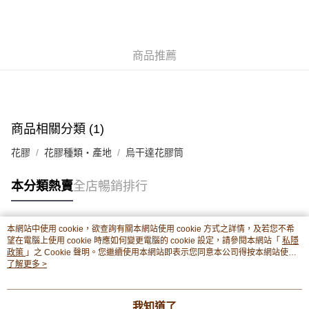
豐銀行戶口：652-589300-838 收款人：PREMIER FOOD LTD 請於24小時
送貨方式
內將付款金額存入以上其中一個戶口，付款後請將收據或成功轉帳畫面截圖
並WhatsApp 90719878 或電郵eshop@premierfood.com.hk，我們在收到
順豐智能櫃(智能櫃取件要視乎包裹尺寸限制，如包裹過大，
付款訊息後會盡快安排送貨。
物流公司會改派其他自取點或其他配送方式。)
商品推薦
每筆HK$80.00，滿HK$380.00或以上免運費
順豐站及順豐自提點
每筆HK$80.00，滿HK$380.00或以上免運費
商品相關分類 (1)
滿$380免運費 - 送貨到家(3-5個工作天內送達)
花膠
花膠種類・產地
烏干達花膠筒
每筆HK$80.00，滿HK$380.00或以上免運費
本分類熱賣
全店暢銷排行
付款後門市自取 (3-6天可到店取) (取貨請自備購物袋)
每筆HK$80.00，滿HK$380.00或以上免運費
本網站中使用 cookie，欲查詢有關本網站使用 cookie 方式之詳情，及若您不希
熱門標籤
望在電腦上使用 cookie 時應如何變更電腦的 cookie 設定，請參閱本網站「
私隱
政策
」之 Cookie 聲明。您繼續使用本網站即表示您同意本公司得按本網站使用
條款之 Cookie 聲明使用 cookie。
了解更多 >
熱銷排行
最新商品
人氣推薦
我知道了