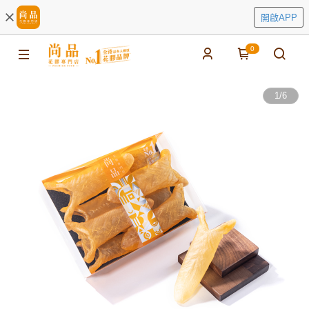
開啟APP
0
1
/
6