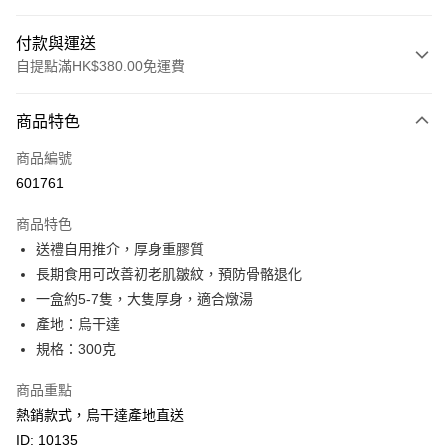
付款與運送
自提點滿HK$380.00免運費
付款方式
商品特色
信用卡
商品編號
Apple Pay
601761
Google Pay
商品特色
AlipayHK
送禮自用推介，厚身重膠質
長期食用可改善初老肌皺紋，預防骨骼退化
PayMe
一盒約5-7隻，大隻厚身，適合燉湯
WeChat Pay
產地：烏干達
規格：300克
BoC Pay
商品重點
其他轉帳方式
熱銷款式，烏干達產地直送
相關說明
ID: 10135
轉數快識別碼(FPS ID)：4042362 中國銀行戶口：012-875-1-240680-7 匯