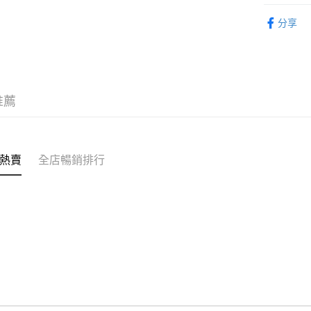
克)
轉數快識別碼(
即食食品
豐銀行戶口：6
分享
時內將付
送貨方式
截圖並What
收到付款
順豐智能
物流公司
每筆HK$8
推薦
順豐站及
每筆HK$8
熱賣
全店暢銷排行
滿$380免
每筆HK$8
付款後門市
每筆HK$8