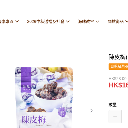
優惠專區
2026中秋送禮及批發
海味教室
關於尚品
陳皮梅(
自提點滿HK
HK$28.00
HK$16
數量