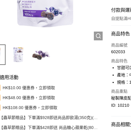
付款與運
自提點滿HK
付款方式
商品特色
信用卡
商品編號
602033
Apple Pay
商品特色
Google Pa
甘甜可
產地：
AlipayHK
適用活動
規格：1
PayMe
HK$10.00 優惠券，立即領取
商品重點
HK$48.00 優惠券，立即領取
秘製陳皮
WeChat P
ID: 10210
HK$108.00 優惠券，立即領取
BoC Pay
【蟲草節贈品】下單滿$928即送尚品即飲湯(350克)(款
其他轉帳
式隨機發送)
商品相關分
相關說明
【蟲草節贈品】下單滿$428即送 尚品糖心蘋果乾(80