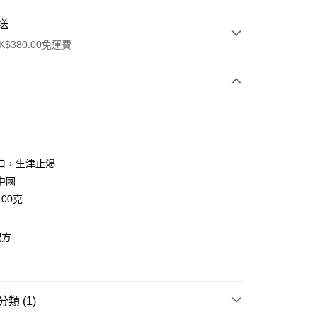
送
$380.00免運費
y
口，生津止渴
中國
00克
配方
ay
方式
類 (1)