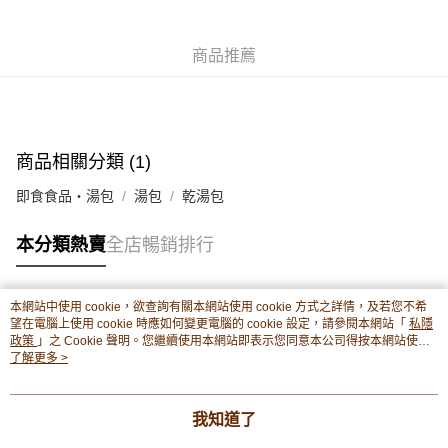
豐銀行戶口：652-589300-838 收款人：PREMIER FOOD LTD 請於24小時
送貨方式
內將付款金額存入以上其中一個戶口，付款後請將收據或成功轉帳畫面截圖
並WhatsApp 90719878 或電郵eshop@premierfood.com.hk，我們在收到
順豐智能櫃(智能櫃取件要視乎包裹尺寸限制，如包裹過大，
商品推薦
付款訊息後會盡快安排送貨。
物流公司會改派其他自取點或其他配送方式。)
每筆HK$80.00，滿HK$380.00或以上免運費
順豐站及順豐自提點
商品相關分類 (1)
每筆HK$80.00，滿HK$380.00或以上免運費
即食食品・湯包
湯包
乾湯包
滿$380免運費 - 送貨到家(3-5個工作天內送達)
每筆HK$80.00，滿HK$380.00或以上免運費
本分類熱賣
全店暢銷排行
付款後門市自取 (3-6天可到店取) (取貨請自備購物袋)
每筆HK$80.00，滿HK$380.00或以上免運費
本網站中使用 cookie，欲查詢有關本網站使用 cookie 方式之詳情，及若您不希
熱門標籤
望在電腦上使用 cookie 時應如何變更電腦的 cookie 設定，請參閱本網站「
私隱
政策
」之 Cookie 聲明。您繼續使用本網站即表示您同意本公司得按本網站使用
條款之 Cookie 聲明使用 cookie。
了解更多 >
熱銷排行
最新商品
人氣推薦
我知道了