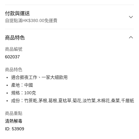
付款與運送
自提點滿HK$380.00免運費
付款方式
商品特色
信用卡
商品編號
Apple Pay
602037
Google Pay
商品特色
AlipayHK
適合捱夜工作、一家大細飲用
產地：中國
PayMe
規格：100克
WeChat Pay
成份：竹蔗乾,茅根,葛根,夏枯草,菊花,淡竹葉,木棉花,桑葉,千層紙
BoC Pay
商品重點
清熱解毒
其他轉帳方式
ID: 53909
相關說明
轉數快識別碼(FPS ID)：4042362 中國銀行戶口：012-875-1-240680-7 匯