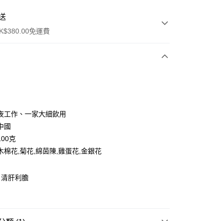
送
$380.00免運費
y
夜工作、一家大細飲用
中國
00克
木棉花,菊花,綿茵陳,雞蛋花,金銀花
ay
、清肝利膽
方式