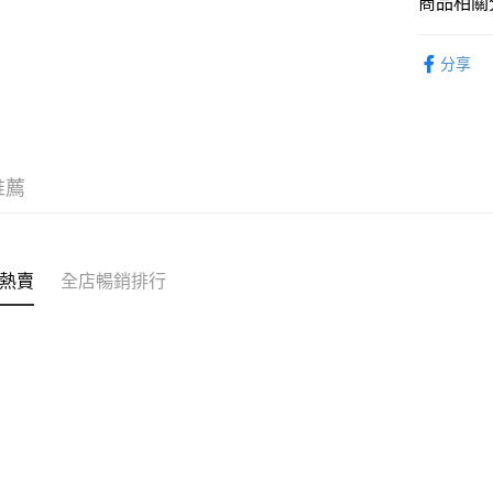
商品相關分
克)
轉數快識別碼(
豐銀行戶口：6
即食食品
時內將付
送貨方式
分享
截圖並What
收到付款
順豐智能
物流公司
每筆HK$8
推薦
順豐站及
每筆HK$8
滿$380免
熱賣
全店暢銷排行
每筆HK$8
付款後門市
每筆HK$8