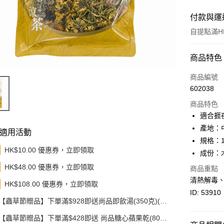
付款與運
自提點滿HK
付款方式
商品特色
信用卡
商品編號
602038
Apple Pay
商品特色
Google Pa
適合捱
產地：
AlipayHK
適用活動
規格：1
PayMe
HK$10.00 優惠券，立即領取
成份：
HK$48.00 優惠券，立即領取
WeChat P
商品重點
清熱解毒
HK$108.00 優惠券，立即領取
BoC Pay
ID: 53910
【蟲草節贈品】下單滿$928即送尚品即飲湯(350克)(款
其他轉帳
式隨機發送)
相關說明
【蟲草節贈品】下單滿$428即送 尚品糖心蘋果乾(80