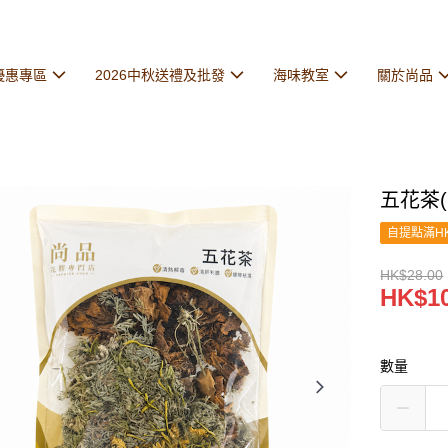
優惠專區
2026中秋送禮及批發
海味教室
關於尚品
五花茶(
自提點滿HK
HK$28.00
HK$10
數量