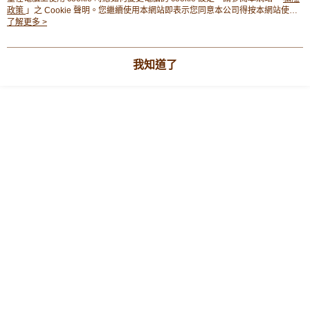
豐銀行戶口：652-589300-838 收款人：PREMIER FOOD LTD 請於24小時
政策
」之 Cookie 聲明。您繼續使用本網站即表示您同意本公司得按本網站使用
送貨方式
內將付款金額存入以上其中一個戶口，付款後請將收據或成功轉帳畫面截圖
條款之 Cookie 聲明使用 cookie。
了解更多 >
並WhatsApp 90719878 或電郵eshop@premierfood.com.hk，我們在收到
順豐智能櫃(智能櫃取件要視乎包裹尺寸限制，如包裹過大，
商品推薦
付款訊息後會盡快安排送貨。
物流公司會改派其他自取點或其他配送方式。)
我知道了
每筆HK$80.00，滿HK$380.00或以上免運費
順豐站及順豐自提點
商品相關分類 (1)
每筆HK$80.00，滿HK$380.00或以上免運費
即食食品・湯包
湯包
乾湯包
滿$380免運費 - 送貨到家(3-5個工作天內送達)
每筆HK$80.00，滿HK$380.00或以上免運費
本分類熱賣
全店暢銷排行
付款後門市自取 (3-6天可到店取) (取貨請自備購物袋)
每筆HK$80.00，滿HK$380.00或以上免運費
熱門標籤
熱銷排行
最新商品
人氣推薦