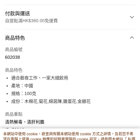
付款與運送
自提點滿HK$380.00免運費
付款方式
商品特色
信用卡
商品編號
Apple Pay
602038
Google Pay
商品特色
AlipayHK
適合捱夜工作、一家大細飲用
產地：中國
PayMe
規格：100克
WeChat Pay
成份：木棉花,菊花,綿茵陳,雞蛋花,金銀花
BoC Pay
商品重點
清熱解毒、清肝利膽
其他轉帳方式
ID: 53910
相關說明
本網站中使用 cookie，欲查詢有關本網站使用 cookie 方式之詳情，及若您不希
轉數快識別碼(FPS ID)：4042362 中國銀行戶口：012-875-1-240680-7 匯
望在電腦上使用 cookie 時應如何變更電腦的 cookie 設定，請參閱本網站「
私隱