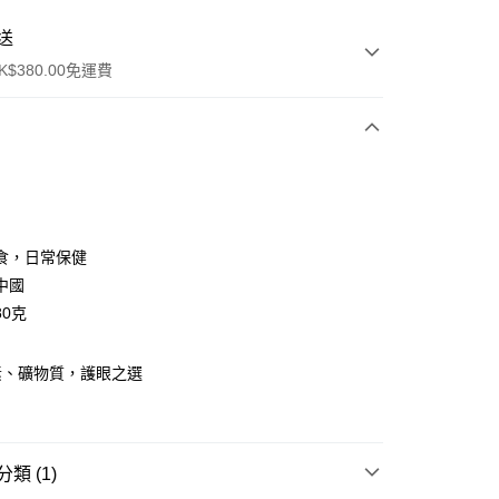
送
$380.00免運費
y
食，日常保健
中國
80克
素、礦物質，護眼之選
ay
方式
類 (1)