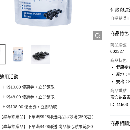
付款與運
自提點滿HK
付款方式
商品特色
信用卡
商品編號
602327
Apple Pay
商品特色
Google Pa
健康零
產地：
AlipayHK
適用活動
規格：
PayMe
HK$10.00 優惠券，立即領取
商品重點
HK$48.00 優惠券，立即領取
富含花青
WeChat P
ID: 11503
HK$108.00 優惠券，立即領取
BoC Pay
【蟲草節贈品】下單滿$928即送尚品即飲湯(350克)(款
其他轉帳
式隨機發送)
商品相關分
相關說明
【蟲草節贈品】下單滿$428即送 尚品糖心蘋果乾(80