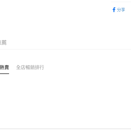
克)
轉數快識別碼(
即食食品
豐銀行戶口：6
分享
時內將付
送貨方式
截圖並What
收到付款
順豐智能
物流公司
每筆HK$8
推薦
順豐站及
每筆HK$8
熱賣
全店暢銷排行
滿$380免
每筆HK$8
付款後門市
每筆HK$8