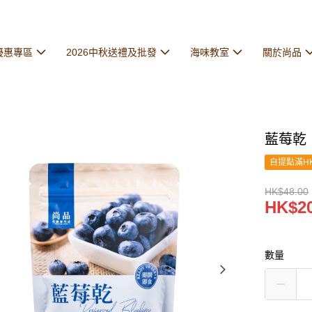
優惠專區
2026中秋送禮及批發
海味教室
關於尚品
藍莓乾
自提點滿HK
HK$48.00
HK$20
數量