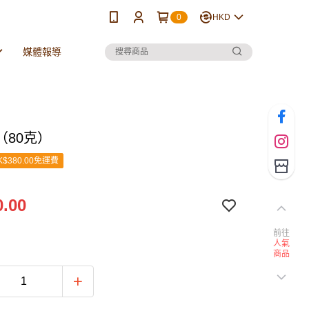
0
HKD
媒體報導
（80克）
$380.00免運費
.00
前往
人氣
商品