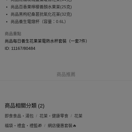
BoC Pay
尚品百香果檸檬養顏水果茶(25克)
其他轉帳方式
尚品黑枸杞桑葚抗氧化花茶(32克)
相關說明
尚品養生電燉杯（容量：0.6L）
轉數快識別碼(FPS ID)：4042362 中國銀行戶口：012-875-1-240680-7 匯
豐銀行戶口：652-589300-838 收款人：PREMIER FOOD LTD 請於24小時
商品重點
送貨方式
內將付款金額存入以上其中一個戶口，付款後請將收據或成功轉帳畫面截圖
尚品每日養生花果茶電熱水杯套裝（一套7件）
並WhatsApp 90719878 或電郵eshop@premierfood.com.hk，我們在收到
順豐智能櫃(智能櫃取件要視乎包裹尺寸限制，如包裹過大，
付款訊息後會盡快安排送貨。
ID: 11167/80484
物流公司會改派其他自取點或其他配送方式。)
每筆HK$80.00，滿HK$380.00或以上免運費
順豐站及順豐自提點
商品推薦
每筆HK$80.00，滿HK$380.00或以上免運費
滿$380免運費 - 送貨到家(3-5個工作天內送達)
每筆HK$80.00，滿HK$380.00或以上免運費
商品相關分類 (2)
付款後門市自取 (3-6天可到店取) (取貨請自備購物袋)
每筆HK$80.00，滿HK$380.00或以上免運費
即食食品・湯包
花茶・健康零食
花茶
福袋・禮盒・禮籃🎁
網店優惠套裝🔥