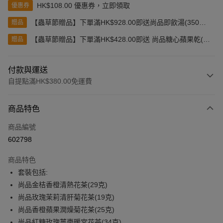
HK$108.00 優惠券，立即領取
優惠券
【蟲草節贈品】下單滿HK$928.00即送尚品即飲湯(350克)
贈品
(款式隨機發送)
【蟲草節贈品】下單滿HK$428.00即送 尚品糖心蘋果乾(80
贈品
克)
付款與運送
自提點滿HK$380.00免運費
付款方式
商品特色
信用卡
商品編號
Apple Pay
602798
Google Pay
商品特色
AlipayHK
套裝包括:
尚品金桔香橙清熱花茶(29克)
PayMe
尚品玫瑰茉莉清肝菊花茶(19克)
WeChat Pay
尚品香橙蘋果潤燥菊花茶(25克)
尚品紅糖玫瑰薑棗暖宮花茶(34克)