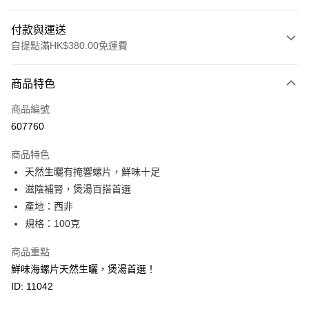
付款與運送
自提點滿HK$380.00免運費
付款方式
商品特色
信用卡
商品編號
Apple Pay
607760
Google Pay
商品特色
AlipayHK
天然生曬有掩響螺片，鮮味十足
滋陰補腎，煲湯百搭首選
PayMe
產地：西非
WeChat Pay
規格：100克
BoC Pay
商品重點
鮮味海螺片天然生曬，煲湯首選！
其他轉帳方式
ID: 11042
相關說明
轉數快識別碼(FPS ID)：4042362 中國銀行戶口：012-875-1-240680-7 匯