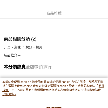
豐銀行戶口：652-589300-838 收款人：PREMIER FOOD LTD 請於24小時
送貨方式
內將付款金額存入以上其中一個戶口，付款後請將收據或成功轉帳畫面截圖
並WhatsApp 90719878 或電郵eshop@premierfood.com.hk，我們在收到
順豐智能櫃(智能櫃取件要視乎包裹尺寸限制，如包裹過大，
商品推薦
付款訊息後會盡快安排送貨。
物流公司會改派其他自取點或其他配送方式。)
每筆HK$80.00，滿HK$380.00或以上免運費
順豐站及順豐自提點
商品相關分類 (2)
每筆HK$80.00，滿HK$380.00或以上免運費
元貝・海味
螺頭・螺片
滿$380免運費 - 送貨到家(3-5個工作天內送達)
新品推介☀️
每筆HK$80.00，滿HK$380.00或以上免運費
付款後門市自取 (3-6天可到店取) (取貨請自備購物袋)
本分類熱賣
全店暢銷排行
每筆HK$80.00，滿HK$380.00或以上免運費
本網站中使用 cookie，欲查詢有關本網站使用 cookie 方式之詳情，及若您不希
熱門標籤
望在電腦上使用 cookie 時應如何變更電腦的 cookie 設定，請參閱本網站「
私隱
政策
」之 Cookie 聲明。您繼續使用本網站即表示您同意本公司得按本網站使用
條款之 Cookie 聲明使用 cookie。
了解更多 >
熱銷排行
最新商品
人氣推薦