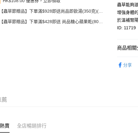
HK$108.00 優惠券，立即領取
蟲草能夠
豐銀行戶口：6
時內將付
【蟲草節贈品】下單滿$928即送尚品即飲湯(350克)(款
送貨方式
增強身體
截圖並What
式隨機發送)
於溫補腎
收到付款
【蟲草節贈品】下單滿$428即送 尚品糖心蘋果乾(80
順豐智能
克)
ID: 11719
物流公司
每筆HK$8
商品相關分
順豐站及
每筆HK$8
優惠專區
分享
滿$380免
每筆HK$8
付款後門市
每筆HK$8
推薦
熱賣
全店暢銷排行