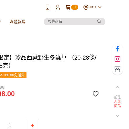
0
HKD
媒體報導
定】珍品西藏野生冬蟲草 （20-28條/
5克）
$380.00免運費
.00
8.00
前往
人氣
商品