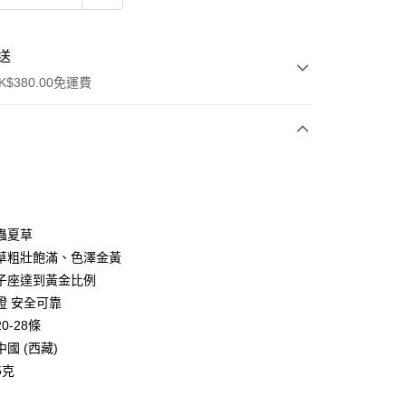
送
$380.00免運費
y
蟲夏草
草粗壯飽滿、色澤金黃
子座達到黃金比例
證 安全可靠
0-28條
ay
國 (西藏)
方式
5克
FPS ID)：4042362 中國銀行戶口：012-875-1-240680-7 匯