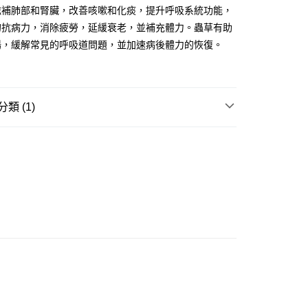
滋補肺部和腎臟，改善咳嗽和化痰，提升呼吸系統功能，
52-589300-838 收款人：PREMIER FOOD LTD 請於24小
款金額存入以上其中一個戶口，付款後請將收據或成功轉帳畫面
的抗病力，消除疲勞，延緩衰老，並補充體力。蟲草有助
sApp 90719878 或電郵eshop@premierfood.com.hk，我們在
陽，緩解常見的呼吸道問題，並加速病後體力的恢復。
訊息後會盡快安排送貨。
櫃(智能櫃取件要視乎包裹尺寸限制，如包裹過大，
會改派其他自取點或其他配送方式。)
0.00，滿HK$380.00或以上免運費
類 (1)
順豐自提點
0.00，滿HK$380.00或以上免運費

蟲草節優惠🔥‼️
網店限定蟲草優惠
運費 - 送貨到家(3-5個工作天內送達)
0.00，滿HK$380.00或以上免運費
自取 (3-6天可到店取) (取貨請自備購物袋)
0.00，滿HK$380.00或以上免運費