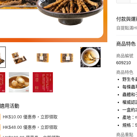
付款與運
自提點滿HK
付款方式
商品特色
信用卡
商品編號
609210
Apple Pay
商品特色
Google Pa
野生冬
每條蟲
AlipayHK
蟲體和
PayMe
權威認
適用活動
一盒約2
WeChat P
HK$10.00 優惠券，立即領取
產地：中
其他轉帳
規格：
HK$48.00 優惠券，立即領取
相關說明
商品重點
轉數快識別碼(