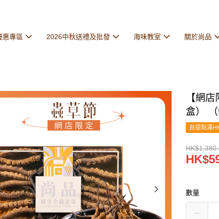
優惠專區
2026中秋送禮及批發
海味教室
關於尚品
【網店限
盒） （
自提點滿HK
HK$1,380
HK$59
數量