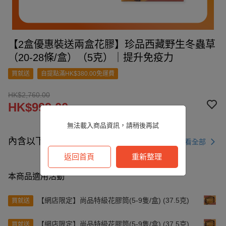
【2盒優惠裝送兩盒花膠】珍品西藏野生冬蟲草
（20-28條/盒）（5克）｜提升免疫力
買就送
自提點滿HK$380.00免運費
HK$2,760.00
HK$999.00
無法載入商品資訊，請稍後再試
內含以下商品
查看全部
返回首頁
重新整理
本商品適用活動
【網店限定】尚品特級花膠筒(5-9隻/盒) (37.5克)
買就送
【網店限定】尚品特級花膠筒(5-9隻/盒) (37.5克)
買就送