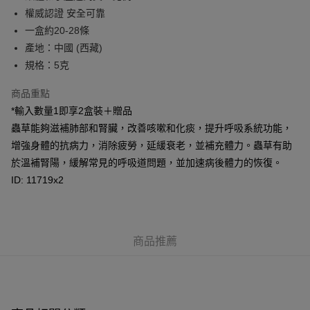
WeChat Pay
權威認證 安全可靠
一盒約20-28條
其他轉帳方式
產地：中國 (西藏)
相關說明
規格：5克
轉數快識別碼(FPS ID)：4042362 中國銀行戶口：012-875-1-240680-7 匯
豐銀行戶口：652-589300-838 收款人：PREMIER FOOD LTD 請於24小時
送貨方式
內將付款金額存入以上其中一個戶口，付款後請將收據或成功轉帳畫面截圖
商品重點
並WhatsApp 90719878 或電郵eshop@premierfood.com.hk，我們在收到
順豐智能櫃(智能櫃取件要視乎包裹尺寸限制，如包裹過大，
*輸入數量1即享2盒裝＋贈品
付款訊息後會盡快安排送貨。
物流公司會改派其他自取點或其他配送方式。)
蟲草能夠滋補肺部和腎臟，改善咳嗽和化痰，提升呼吸系統功能，
每筆HK$80.00，滿HK$380.00或以上免運費
增強身體的抗病力，消除疲勞，延緩衰老，並補充體力。蟲草有助
於溫補腎陽，緩解常見的呼吸道問題，並加速病後體力的恢復。
順豐站及順豐自提點
ID: 11719x2
每筆HK$80.00，滿HK$380.00或以上免運費
滿$380免運費 - 送貨到家(3-5個工作天內送達)
每筆HK$80.00，滿HK$380.00或以上免運費
商品推薦
付款後門市自取 (3-6天可到店取) (取貨請自備購物袋)
每筆HK$80.00，滿HK$380.00或以上免運費