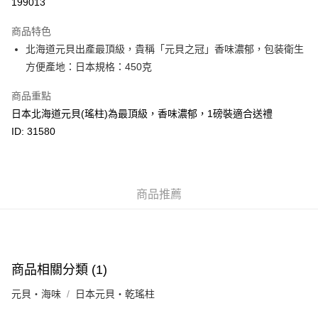
199013
Google Pay
商品特色
AlipayHK
北海道元貝出產最頂級，貴稱「元貝之冠」香味濃郁，包装衛生
方便產地：日本規格：450克
PayMe
商品重點
WeChat Pay
日本北海道元貝(瑤柱)為最頂級，香味濃郁，1磅裝適合送禮
BoC Pay
ID: 31580
其他轉帳方式
相關說明
轉數快識別碼(FPS ID)：4042362 中國銀行戶口：012-875-1-240680-7 匯
商品推薦
豐銀行戶口：652-589300-838 收款人：PREMIER FOOD LTD 請於24小時
送貨方式
內將付款金額存入以上其中一個戶口，付款後請將收據或成功轉帳畫面截圖
並WhatsApp 90719878 或電郵eshop@premierfood.com.hk，我們在收到
順豐智能櫃(智能櫃取件要視乎包裹尺寸限制，如包裹過大，
付款訊息後會盡快安排送貨。
物流公司會改派其他自取點或其他配送方式。)
每筆HK$80.00，滿HK$380.00或以上免運費
商品相關分類 (1)
順豐站及順豐自提點
元貝・海味
日本元貝・乾瑤柱
每筆HK$80.00，滿HK$380.00或以上免運費