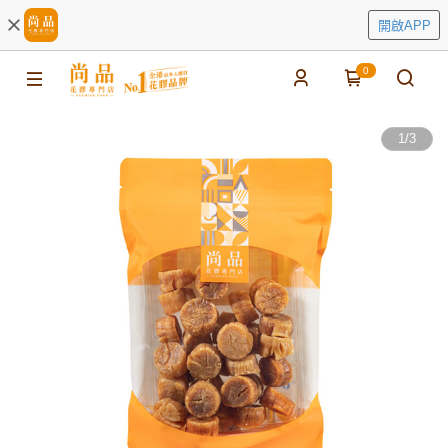
開啟APP
0
1
/
3