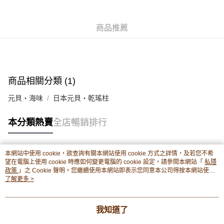
豐銀行戶口：652-589300-838 收款人：PREMIER FOOD LTD 請於24小時
送貨方式
內將付款金額存入以上其中一個戶口，付款後請將收據或成功轉帳畫面截圖
並WhatsApp 90719878 或電郵eshop@premierfood.com.hk，我們在收到
順豐智能櫃(智能櫃取件要視乎包裹尺寸限制，如包裹過大，
商品推薦
付款訊息後會盡快安排送貨。
物流公司會改派其他自取點或其他配送方式。)
每筆HK$80.00，滿HK$380.00或以上免運費
順豐站及順豐自提點
商品相關分類 (1)
每筆HK$80.00，滿HK$380.00或以上免運費
元貝・海味
日本元貝・乾瑤柱
滿$380免運費 - 送貨到家(3-5個工作天內送達)
每筆HK$80.00，滿HK$380.00或以上免運費
本分類熱賣
全店暢銷排行
付款後門市自取 (3-6天可到店取) (取貨請自備購物袋)
每筆HK$80.00，滿HK$380.00或以上免運費
本網站中使用 cookie，欲查詢有關本網站使用 cookie 方式之詳情，及若您不希
熱門標籤
望在電腦上使用 cookie 時應如何變更電腦的 cookie 設定，請參閱本網站「
私隱
政策
」之 Cookie 聲明。您繼續使用本網站即表示您同意本公司得按本網站使用
條款之 Cookie 聲明使用 cookie。
了解更多 >
熱銷排行
最新商品
人氣推薦
我知道了