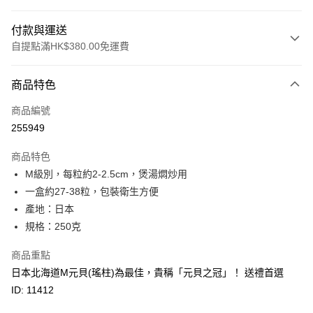
付款與運送
自提點滿HK$380.00免運費
付款方式
商品特色
信用卡
商品編號
Apple Pay
255949
Google Pay
商品特色
AlipayHK
M級別，每粒約2-2.5cm，煲湯燜炒用
一盒約27-38粒，包裝衛生方便
PayMe
產地：日本
WeChat Pay
規格：250克
BoC Pay
商品重點
日本北海道M元貝(瑤柱)為最佳，貴稱「元貝之冠」！ 送禮首選
其他轉帳方式
ID: 11412
相關說明
轉數快識別碼(FPS ID)：4042362 中國銀行戶口：012-875-1-240680-7 匯