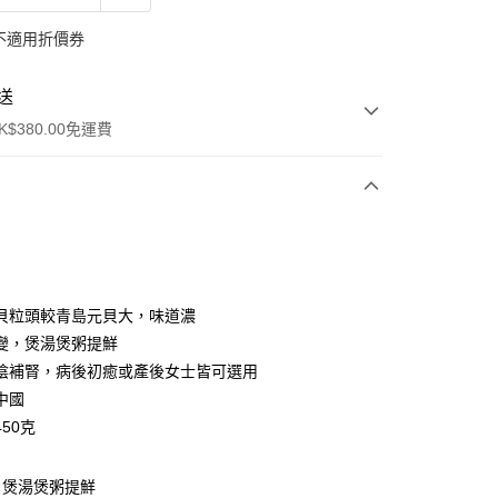
不適用折價券
送
$380.00免運費
y
貝粒頭較青島元貝大，味道濃
變，煲湯煲粥提鮮
陰補腎，病後初癒或產後女士皆可選用
中國
50克
ay
，煲湯煲粥提鮮