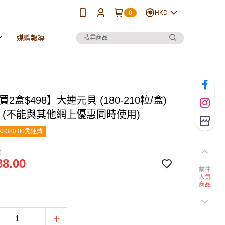
0
HKD
媒體報導
買2盒$498】大連元貝 (180-210粒/盒)
克) (不能與其他網上優惠同時使用)
$380.00免運費
0
8.00
前往
人氣
商品