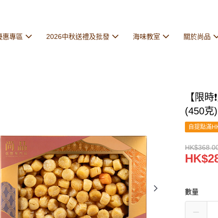
優惠專區
2026中秋送禮及批發
海味教室
關於尚品
【限時❗
(450
自提點滿HK
HK$368.0
HK$28
數量