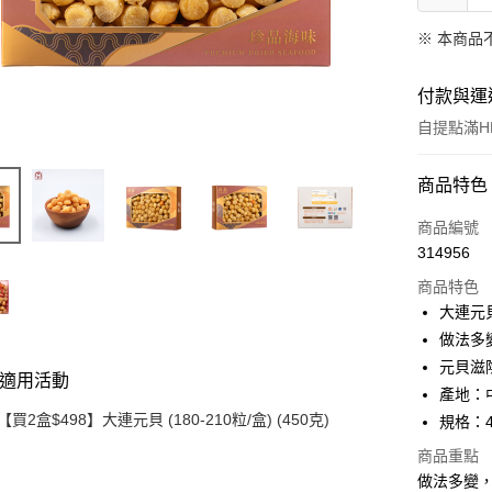
※ 本商品
付款與運
自提點滿HK
付款方式
商品特色
信用卡
商品編號
314956
Apple Pay
商品特色
Google Pa
大連元
做法多
AlipayHK
元貝滋
適用活動
PayMe
產地：
【買2盒$498】大連元貝 (180-210粒/盒) (450克)
規格：4
WeChat P
商品重點
BoC Pay
做法多變