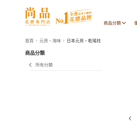
商品分類
首頁
元貝・海味
日本元貝・乾瑤柱
商品分類
所有分類