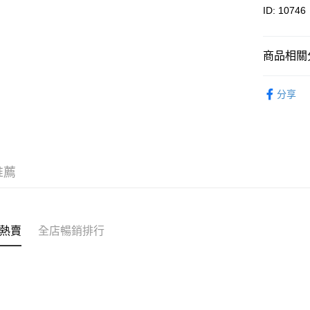
其他轉帳
ID: 10746
相關說明
轉數快識別碼(
豐銀行戶口：6
商品相關分
時內將付
送貨方式
截圖並What
元貝・海
收到付款
分享
順豐智能
優惠專區
物流公司
每筆HK$8
順豐站及
推薦
每筆HK$8
滿$380免
每筆HK$8
熱賣
全店暢銷排行
付款後門市
每筆HK$8