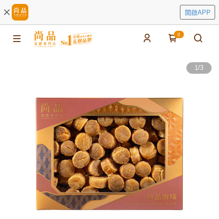
開啟APP
0
1
/
3