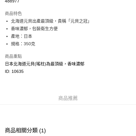
488977
Google Pay
商品特色
AlipayHK
北海道元貝出產最頂級，貴稱「元貝之冠」
香味濃郁，包裝衛生方便
PayMe
產地：日本
WeChat Pay
規格：350克
BoC Pay
商品重點
日本北海道元貝(瑤柱)為最頂級，香味濃郁
其他轉帳方式
ID: 10635
相關說明
轉數快識別碼(FPS ID)：4042362 中國銀行戶口：012-875-1-240680-7 匯
豐銀行戶口：652-589300-838 收款人：PREMIER FOOD LTD 請於24小時
送貨方式
內將付款金額存入以上其中一個戶口，付款後請將收據或成功轉帳畫面截圖
並WhatsApp 90719878 或電郵eshop@premierfood.com.hk，我們在收到
順豐智能櫃(智能櫃取件要視乎包裹尺寸限制，如包裹過大，
商品推薦
付款訊息後會盡快安排送貨。
物流公司會改派其他自取點或其他配送方式。)
每筆HK$80.00，滿HK$380.00或以上免運費
順豐站及順豐自提點
商品相關分類 (1)
每筆HK$80.00，滿HK$380.00或以上免運費